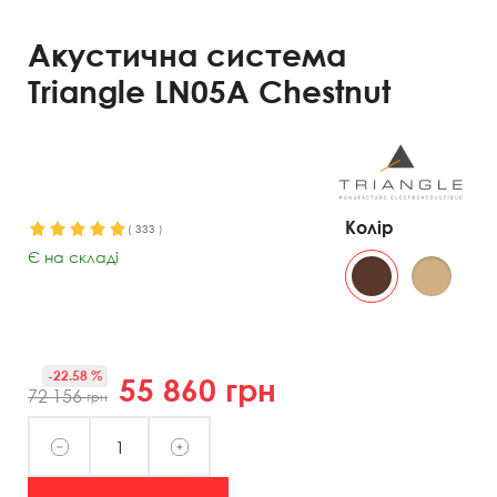
Акустична система
Triangle LN05A Chestnut
Колір
(
333
)
Є на складі
-22.58 %
55 860
грн
72 156
грн