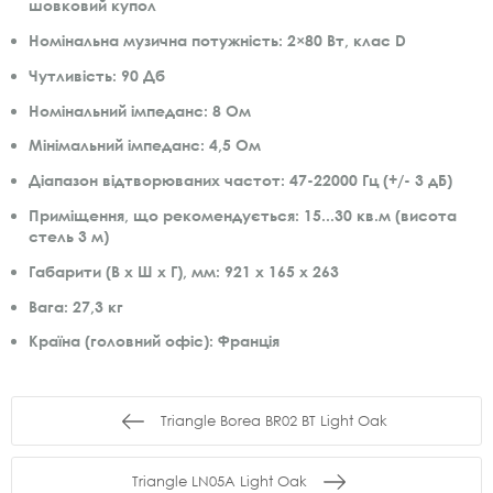
шовковий купол
Номінальна музична потужність: 2×80 Вт, клас D
Чутливість: 90 Дб
Номінальний імпеданс: 8 Ом
Мінімальний імпеданс: 4,5 Ом
Діапазон відтворюваних частот: 47-22000 Гц (+/- 3 дБ)
Приміщення, що рекомендується: 15...30 кв.м (висота
стель 3 м)
Габарити (В х Ш х Г), мм: 921 х 165 х 263
Вага: 27,3 кг
Країна (головний офіс): Франція
Triangle Borea BR02 BT Light Oak
Triangle LN05A Light Oak