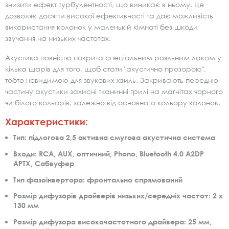
знизити ефект турбулентності, що виникає в ньому. Це
дозволяє досягти високої ефективності та дає можливість
використання колонок у маленькій кімнаті без шкоди
звучання на низьких частотах.
Акустика повністю покрита спеціальним рояльним лаком у
кілька шарів для того, щоб стати "акустично прозорою",
тобто невидимою для звукових хвиль. Закривають передню
частину акустики захисні тканинні грилі на магнітах чорного
чи білого кольорів, залежно від основного кольору колонок.
Характеристики:
Тип: підлогова 2,5 активна смугова акустична система
Входи: RCA, AUX, оптичний, Phono, Bluetooth 4.0 A2DP
APTX, Сабвуфер
Тип фазоінвертора: фронтально спрямований
Розмір дифузорів драйверів низьких/середніх частот: 2 х
130 мм
Розмір дифузора високочастотного драйвера: 25 мм,