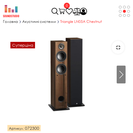
0
Головна
Акустичні системи
Triangle LN05A Chestnut
Суперціна
072300
Артикул: