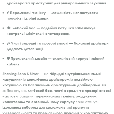
драйвера та арматурних для універсального звучання.
⚡
Перемикачі тюнінгу
— можливість налаштувати
профіль під різні жанри.
🔊
Глибокий бас
— подвійна котушка забезпечує
контроль і мінімальні спотворення.
🎶
Чисті середні та прозорі високі
— балансні драйвери
додають деталізації.
🛡️
Преміальний дизайн
— алюмінієвий корпус і якісний
кабель.
Shanling Sono S Silver
— це
гібридні внутрішньоканальні
навушники із динамічним драйвером із подвійною
котушкою та балансними арматурними драйверами
, які
забезпечують
глибокий бас, чисті середні та прозорі високі
частоти
. Завдяки
перемикачам тюнінгу, модульним
конекторам та ергономічному корпусу
вони стануть
ідеальним вибором для меломанів, які прагнуть
універсальності та преміального звучання у компактному