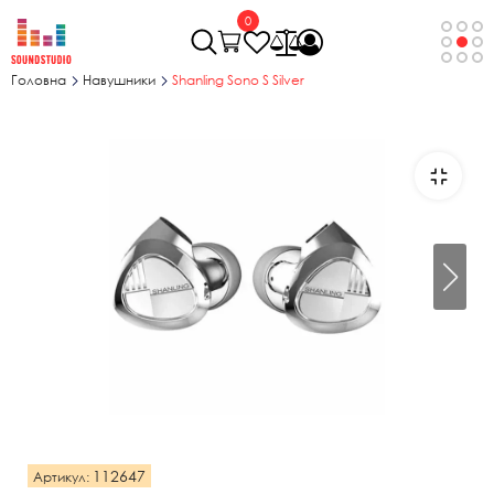
0
Головна
Навушники
Shanling Sono S Silver
112647
Артикул: