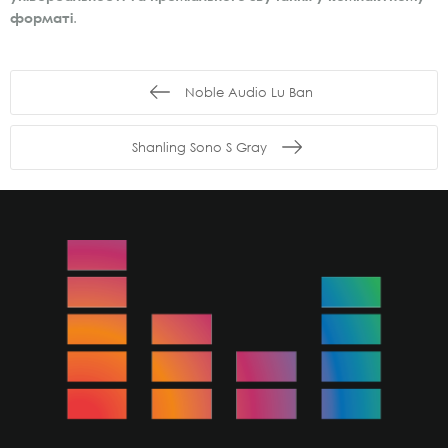
форматі
.
Noble Audio Lu Ban
Shanling Sono S Gray