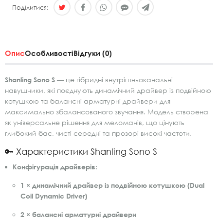
Поділитися:
Опис
Особливості
Відгуки (0)
Shanling Sono S
— це гібридні внутрішньоканальні
навушники, які поєднують динамічний драйвер із подвійною
котушкою та балансні арматурні драйвери для
максимально збалансованого звучання. Модель створена
як універсальне рішення для меломанів, що цінують
глибокий бас, чисті середні та прозорі високі частоти.
🔑 Характеристики Shanling Sono S
Конфігурація драйверів:
1 × динамічний драйвер із подвійною котушкою (Dual
Coil Dynamic Driver)
2 × балансні арматурні драйвери