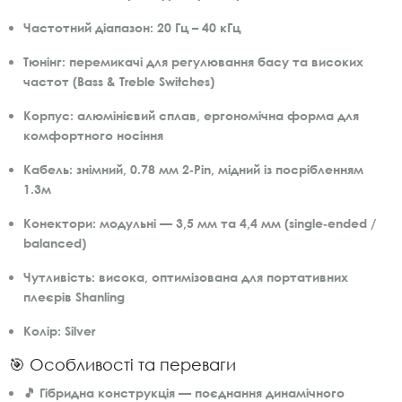
Частотний діапазон:
20 Гц – 40 кГц
Тюнінг:
перемикачі для регулювання басу та високих
частот (Bass & Treble Switches)
Корпус:
алюмінієвий сплав, ергономічна форма для
комфортного носіння
Кабель:
знімний, 0.78 мм 2‑Pin, мідний із посрібленням
1.3м
Конектори:
модульні — 3,5 мм та 4,4 мм (single‑ended /
balanced)
Чутливість:
висока, оптимізована для портативних
плеєрів Shanling
Колір:
Silver
🎯 Особливості та переваги
🎵
Гібридна конструкція
— поєднання динамічного