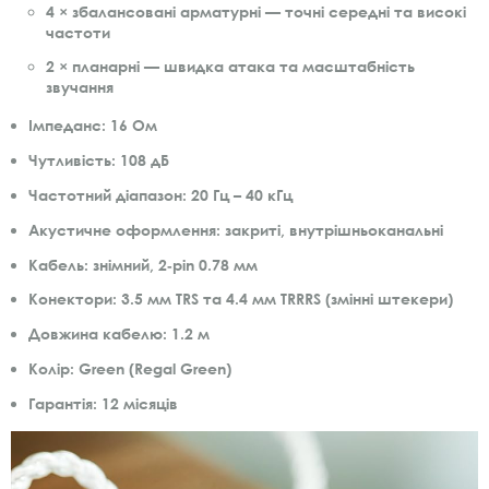
4 × збалансовані арматурні — точні середні та високі
частоти
2 × планарні — швидка атака та масштабність
звучання
Імпеданс:
16 Ом
Чутливість:
108 дБ
Частотний діапазон:
20 Гц – 40 кГц
Акустичне оформлення:
закриті, внутрішньоканальні
Кабель:
знімний, 2‑pin 0.78 мм
Конектори:
3.5 мм TRS та 4.4 мм TRRRS (змінні штекери)
Довжина кабелю:
1.2 м
Колір:
Green (Regal Green)
Гарантія:
12 місяців