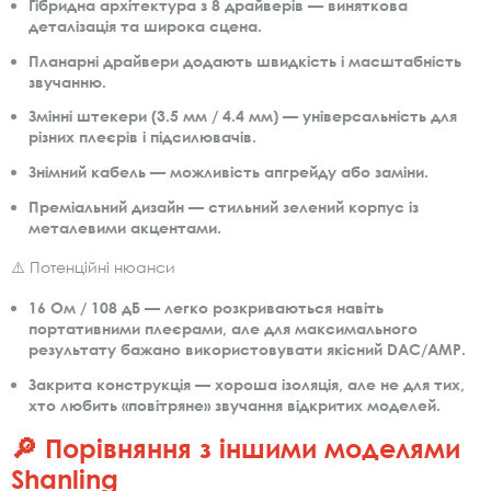
Гібридна архітектура з 8 драйверів
— виняткова
деталізація та широка сцена.
Планарні драйвери
додають швидкість і масштабність
звучанню.
Змінні штекери (3.5 мм / 4.4 мм)
— універсальність для
різних плеєрів і підсилювачів.
Знімний кабель
— можливість апгрейду або заміни.
Преміальний дизайн
— стильний зелений корпус із
металевими акцентами.
⚠️ Потенційні нюанси
16 Ом / 108 дБ
— легко розкриваються навіть
портативними плеєрами, але для максимального
результату бажано використовувати якісний DAC/AMP.
Закрита конструкція
— хороша ізоляція, але не для тих,
хто любить «повітряне» звучання відкритих моделей.
🔎 Порівняння з іншими моделями
Shanling