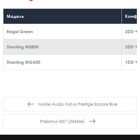
Модель
Конфіг
Regal Green
2DD + 
Shanling ME800
2DD + 
Shanling MG600
1DD + 
Noble Audio FoKus Prestige Encore Blue
PreSonus HD7 (234346)