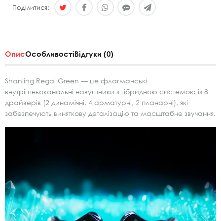
Поділитися:
Опис
Особливості
Відгуки (0)
Shanling Regal Green — це флагманські
внутрішньоканальні навушники з гібридною системою із 8
драйверів (2 динамічні, 4 арматурні, 2 планарні), які
забезпечують виняткову деталізацію та масштабне звучання.