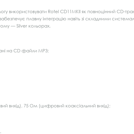
гу використовувати Rotel CD11MKII як повноцінний CD-транс
 забезпечує плавну інтеграцію навіть зі складними система
тому — Silver кольорах.
ані на CD файли MP3;
вий вихід), 75 Ом (цифровий коаксіальний вихід);
;