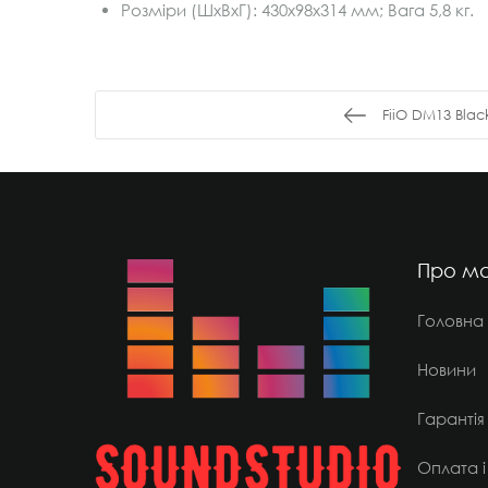
Розміри (ШхВхГ): 430x98x314 мм; Вага 5,8 кг.
FiiO DM13 Blac
Про ма
Головна
Новини
Гарантія
Оплата і