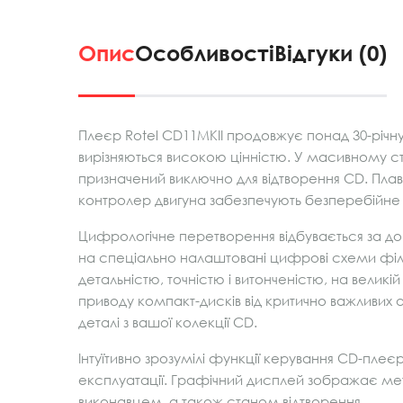
Опис
Особливості
Відгуки (0)
Плеєр Rotel CD11MKII продовжує понад 30-річну
вирізняються високою цінністю. У масивному с
призначений виключно для відтворення CD. Плав
контролер двигуна забезпечують безперебійне в
Цифрологічне перетворення відбувається за до
на спеціально налаштовані цифрові схеми фільт
детальністю, точністю і витонченістю, на великі
приводу компакт-дисків від критично важливих 
деталі з вашої колекції CD.
Інтуїтивно зрозумілі функції керування CD-пле
експлуатації. Графічний дисплей зображає мет
виконавцем, а також станом відтворення.