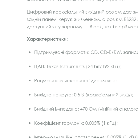
Цифровий коаксіальний вихідний роз'єм дає змо
задній панелі керує живленням, а роз'єм RS232
доступний як у чорному — Black, так і в срібляс
Характеристики:
Підтримувані формати: CD, CD-R/RW, запис
ЦАП: Texas Instruments (24 біт/192 кГц);
Регулювання яскравості дисплея: є;
Вихідна напруга: 0,5 В (коаксіальний вихід);
Вихідний імпеданс: 470 Ом (лінійний аналого
Коефіцієнт гармонік: 0,005% (1 кГц);
Інтермодуляційні спотворення: 0,005% (1 кГц)