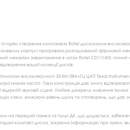
 історію створення компанією Rotel досконалих високоякі
талевому корпусі програвача розташований фірмовий меха
ний механізм завантаження в лоток Rotel CD11MKII, точний
ідтворення вашої колекції дисків.
помогою високоякісного 32-біт/384 кГц ЦАП Texas Instrume
ра нижніх частот. Така конструкція дає змогу відтворюват
й і відкритій звуковій сцені. Лінійне джерело живлення ізо
аудіо схем, знижуючи рівень шуму та спотворень, що дає зм
єром на передній панелі та пульт ДК, що додається, забезп
адані компакт-диска, зокрема інформацію про треки, вклю