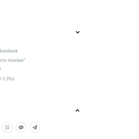
Monobank
ати пізніше"
P
+3.3%)