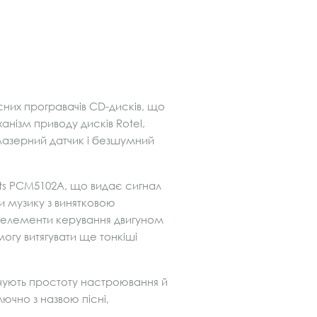
сних програвачів CD-дисків, що
нізм приводу дисків Rotel,
 лазерний датчик і безшумний
nts PCM5102A, що видає сигнал
и музику з винятковою
лює елементи керування двигуном
огу витягувати ще тонкіші
ечують простоту настроювання й
чно з назвою пісні,