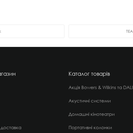
k
TEA
газин
Каталог товарів
Акція Bowers & Wilkins та DALI
Акустичні системи
Домашні кінотеатри
 доставка
Портативні колонки