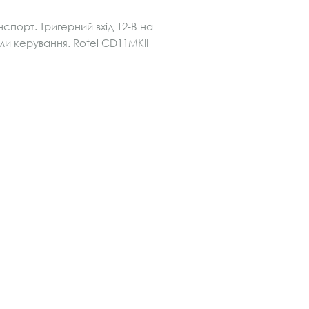
порт. Тригерний вхід 12-В на
ми керування. Rotel CD11MKII