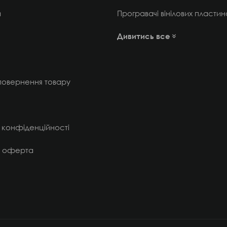
и
Програвачі вінілових пластин
Дивитись все
 повернення товару
 конфіденційності
а оферта