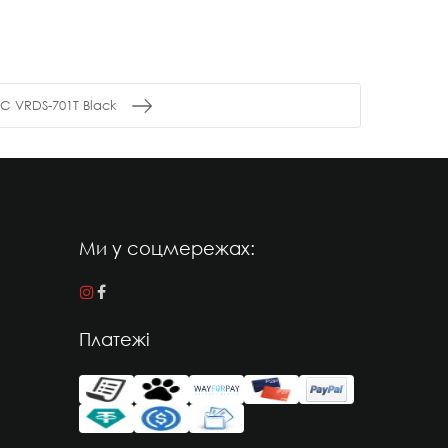
C VRDS-701T Black
Ми у соцмережах:
Платежі