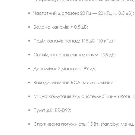
Частотний діапазон: 20 Гц — 20 кГц (± 0,5 дБ);
Баланс каналів: ± 0,5 дБ;
Поділ каналів понад: 115 дБ (10 кГц);
Співвідношення сигнал/шум: 125 дБ;
Динамічний діапазон: 99 дБ;
Виходи: лінійний RCA, коаксіальний;
Міцна комутація вхід системної шини Rotel Li
Пульт ДК: RR-D99;
Споживана потужність: 15 Вт, standby: менш н