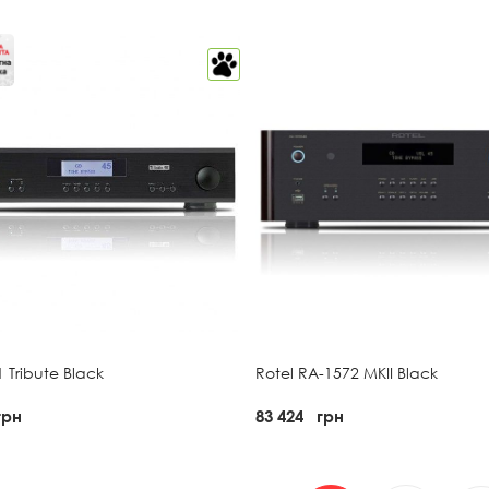
1 Tribute Black
Rotel RA-1572 MKII Black
грн
83 424
грн