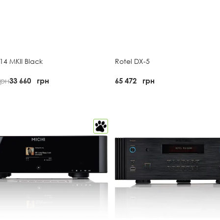
14 MKII Black
Rotel DX-5
грн
33 660
грн
65 472
грн