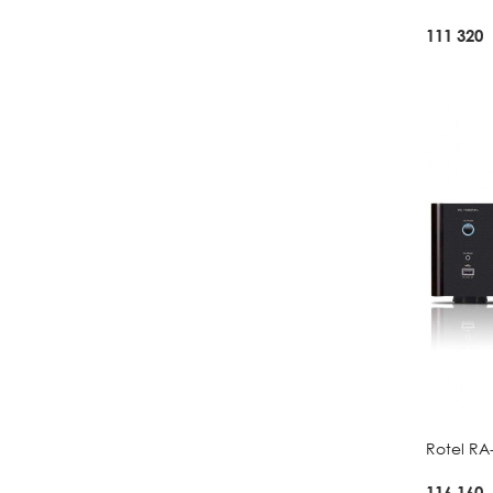
111 320
Rotel RA
116 160