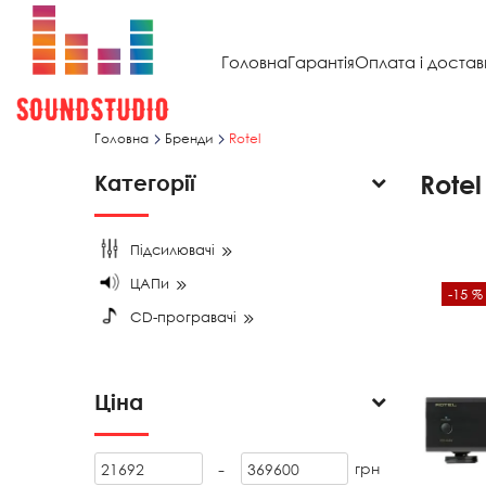
Головна
Гарантія
Оплата і достав
Головна
Бренди
Rotel
Rotel
Категорії
Підсилювачі
ЦАПи
-15 %
CD-програвачі
Ціна
-
грн