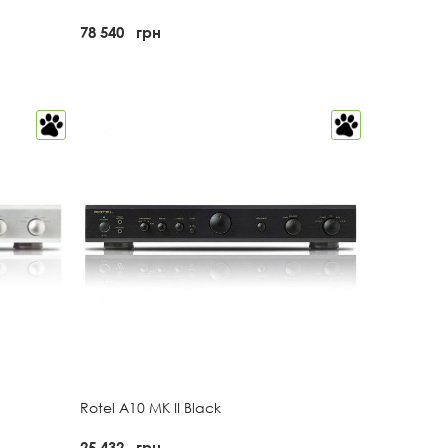
78 540
грн
Rotel A10 MK II Black
25 432
грн