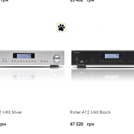
 MKII Silver
Rotel A12 MkII Black
грн
47 520
грн