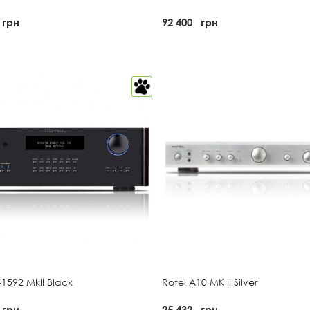
грн
92 400
грн
-1592 MkII Black
Rotel A10 MK II Silver
грн
25 432
грн