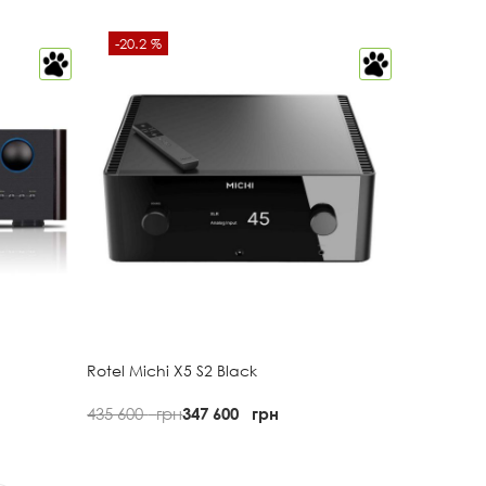
-20.2 %
Rotel Michi X5 S2 Black
435 600
грн
347 600
грн