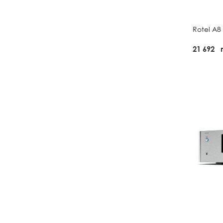
Rotel A8
21 692