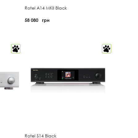
Rotel A14 MKII Black
58 080
грн
Rotel S14 Black