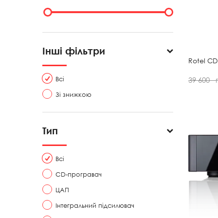
Інші фільтри
Rotel CD
Всі
39 600
Зі знижкою
Тип
Всі
CD-програвач
ЦАП
Інтегральний підсилювач