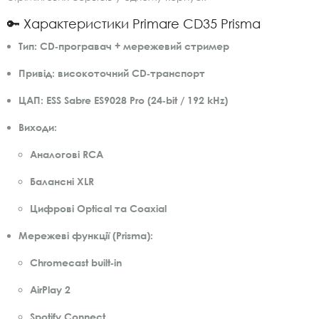
🔑 Характеристики Primare CD35 Prisma
Тип:
CD‑програвач + мережевий стример
Привід:
високоточний CD‑транспорт
ЦАП:
ESS Sabre ES9028 Pro (24‑bit / 192 kHz)
Виходи:
Аналогові RCA
Балансні XLR
Цифрові Optical та Coaxial
Мережеві функції (Prisma):
Chromecast built‑in
AirPlay 2
Spotify Connect