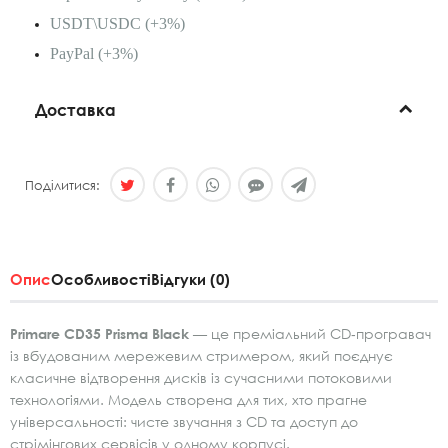
USDT\USDC (+3%)
PayPal (+3%)
Доставка
Поділитися:
Опис
Особливості
Відгуки (0)
Primare CD35 Prisma Black
— це преміальний CD‑програвач
із вбудованим мережевим стримером, який поєднує
класичне відтворення дисків із сучасними потоковими
технологіями. Модель створена для тих, хто прагне
універсальності: чисте звучання з CD та доступ до
стрімінгових сервісів у одному корпусі.