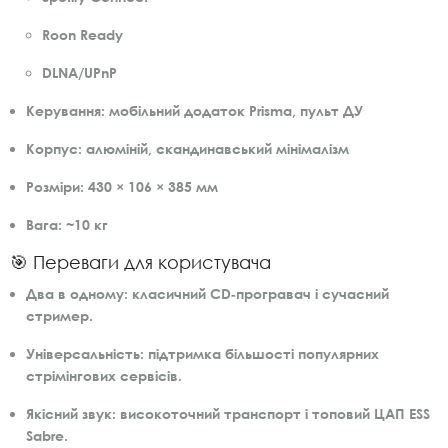
Roon Ready
DLNA/UPnP
Керування:
мобільний додаток Prisma, пульт ДУ
Корпус:
алюміній, скандинавський мінімалізм
Розміри:
430 × 106 × 385 мм
Вага:
~10 кг
🎯 Переваги для користувача
Два в одному:
класичний CD‑програвач і сучасний
стример.
Універсальність:
підтримка більшості популярних
стрімінгових сервісів.
Якісний звук:
високоточний транспорт і топовий ЦАП ESS
Sabre.