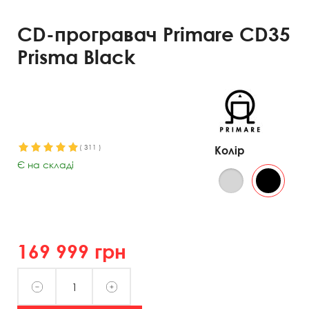
CD-програвач Primare CD35
Prisma Black
(
311
)
Колір
Є на складі
169 999
грн