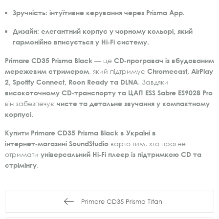
Зручність:
інтуїтивне керування через Prisma App.
Дизайн:
елегантний корпус у чорному кольорі, який
гармонійно вписується у Hi‑Fi систему.
Primare CD35 Prisma Black
— це
CD‑програвач із вбудованим
мережевим стримером
, який підтримує
Chromecast, AirPlay
2, Spotify Connect, Roon Ready та DLNA
. Завдяки
високоточному CD‑транспорту та ЦАП ESS Sabre ES9028 Pro
він забезпечує
чисте та детальне звучання у компактному
корпусі
.
Купити Primare CD35 Prisma Black в Україні в
інтернет‑магазині SoundStudio
варто тим, хто прагне
отримати
універсальний Hi‑Fi плеєр із підтримкою CD та
стрімінгу
.
Primare CD35 Prisma Titan