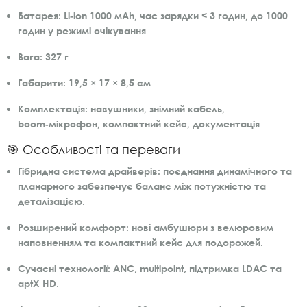
Батарея:
Li‑ion 1000 мАh, час зарядки < 3 годин, до 1000
годин у режимі очікування
Вага:
327 г
Габарити:
19,5 × 17 × 8,5 см
Комплектація:
навушники, знімний кабель,
boom‑мікрофон, компактний кейс, документація
🎯 Особливості та переваги
Гібридна система драйверів:
поєднання динамічного та
планарного забезпечує баланс між потужністю та
деталізацією.
Розширений комфорт:
нові амбушюри з велюровим
наповненням та компактний кейс для подорожей.
Сучасні технології:
ANC, multipoint, підтримка LDAC та
aptX HD.