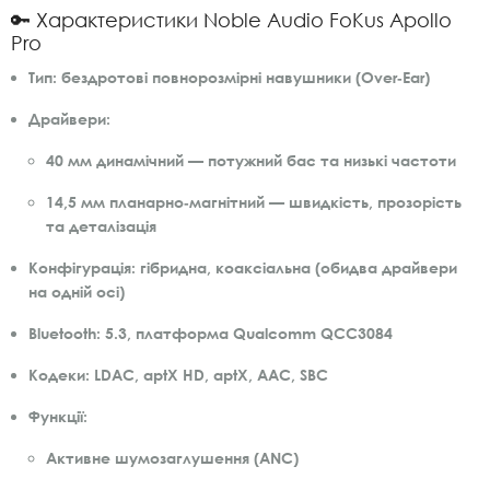
🔑 Характеристики Noble Audio FoKus Apollo
Pro
Тип:
бездротові повнорозмірні навушники (Over‑Ear)
Драйвери:
40 мм динамічний — потужний бас та низькі частоти
14,5 мм планарно‑магнітний — швидкість, прозорість
та деталізація
Конфігурація:
гібридна, коаксіальна (обидва драйвери
на одній осі)
Bluetooth:
5.3, платформа Qualcomm QCC3084
Кодеки:
LDAC, aptX HD, aptX, AAC, SBC
Функції:
Активне шумозаглушення (ANC)