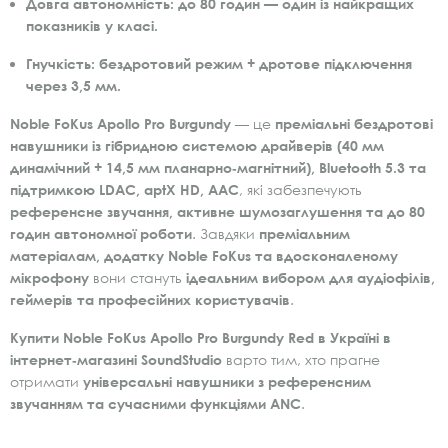
Довга автономність:
до 80 годин — один із найкращих
показників у класі.
Гнучкість:
бездротовий режим + дротове підключення
через 3,5 мм.
Noble FoKus Apollo Pro Burgundy
— це
преміальні бездротові
навушники із гібридною системою драйверів (40 мм
динамічний + 14,5 мм планарно‑магнітний), Bluetooth 5.3 та
підтримкою LDAC, aptX HD, AAC
, які забезпечують
референсне звучання, активне шумозаглушення та до 80
годин автономної роботи
. Завдяки
преміальним
матеріалам, додатку Noble FoKus та вдосконаленому
мікрофону
вони стануть
ідеальним вибором для аудіофілів,
геймерів та професійних користувачів
.
Купити Noble FoKus Apollo Pro Burgundy Red в Україні в
інтернет‑магазині SoundStudio
варто тим, хто прагне
отримати
універсальні навушники з референсним
звучанням та сучасними функціями ANC
.