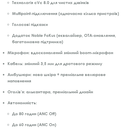
Технологія cVc 8.0 для чистих дзвінків
Multipoint‑підключення (одночасно кілька пристроїв)
Голосові підказки
Додаток Noble FoKus (еквалайзер, OTA‑оновлення,
багатомовна підтримка)
Мікрофон:
вдосконалений знімний boom‑мікрофон
Кабель:
знімний 3,5 мм для дротового режиму
Амбушюри:
нова шкіра + преміальне велюрове
наповнення
Оголів’я:
алькантара, преміальний дизайн
Автономність:
До 80 годин (ANC Off)
До 60 годин (ANC On)