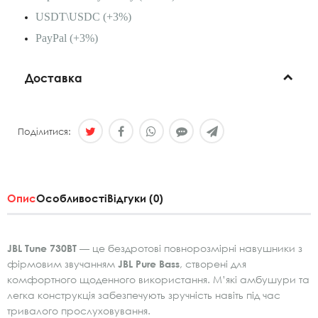
USDT\USDC (+3%)
PayPal (+3%)
Доставка
Поділитися:
Опис
Особливості
Відгуки (0)
JBL Tune 730BT
— це бездротові повнорозмірні навушники з
фірмовим звучанням
JBL Pure Bass
, створені для
комфортного щоденного використання. М’які амбушури та
легка конструкція забезпечують зручність навіть під час
тривалого прослуховування.