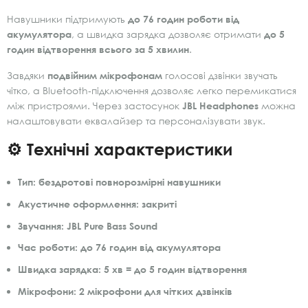
Навушники підтримують
до 76 годин роботи від
акумулятора
, а швидка зарядка дозволяє отримати
до 5
годин відтворення всього за 5 хвилин
.
Завдяки
подвійним мікрофонам
голосові дзвінки звучать
чітко, а Bluetooth‑підключення дозволяє легко перемикатися
між пристроями. Через застосунок
JBL Headphones
можна
налаштовувати еквалайзер та персоналізувати звук.
⚙️ Технічні характеристики
Тип: бездротові повнорозмірні навушники
Акустичне оформлення: закриті
Звучання: JBL Pure Bass Sound
Час роботи: до
76 годин
від акумулятора
Швидка зарядка: 5 хв = до 5 годин відтворення
Мікрофони: 2 мікрофони для чітких дзвінків