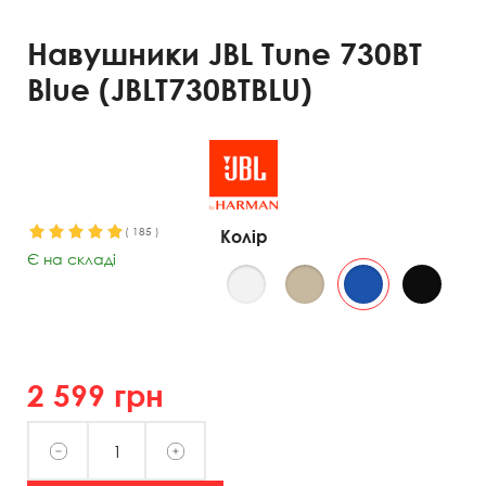
Навушники JBL Tune 730BT
Blue (JBLT730BTBLU)
(
185
)
Колір
Є на складі
2 599
грн