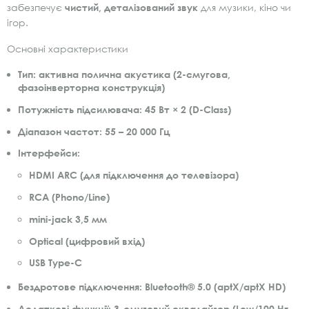
забезпечує
чистий, деталізований звук
для музики, кіно чи
ігор.
Основні характеристики
Тип:
активна полична акустика (2-смугова,
фазоінверторна конструкція)
Потужність підсилювача:
45 Вт × 2 (D-Class)
Діапазон частот:
55 – 20 000 Гц
Інтерфейси:
HDMI ARC (для підключення до телевізора)
RCA (Phono/Line)
mini-jack 3,5 мм
Optical (цифровий вхід)
USB Type-C
Бездротове підключення:
Bluetooth® 5.0 (aptX/aptX HD)
Додаткові функції:
3-смуговий еквалайзер (Low/100 Hz,