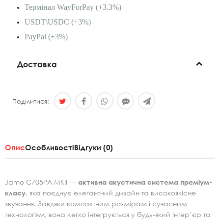
Термінал WayForPay (+3.3%)
USDT\USDC (+3%)
PayPal (+3%)
Доставка
Поділитися:
Опис
Особливості
Відгуки (0)
Jamo C705PA MKII —
активна акустична система преміум-
класу
, яка поєднує елегантний дизайн та високоякісне
звучання. Завдяки компактним розмірам і сучасним
технологіям, вона легко інтегрується у будь-який інтер’єр та