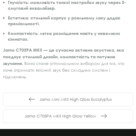
Гнучкість:
можливість тонкої настройки звуку через 3-
смуговий еквалайзер.
Естетика:
стильний корпус у рояльному лаку додає
преміальності.
Компактність:
легке розміщення навіть у невеликих
кімнатах.
Jamo C705PA MKII — це сучасна активна акустика, яка
поєднує стильний дизайн, компактність та потужне
звучання.
Вона стане оптимальним вибором для тих, хто
хоче отримати якісний звук без складних систем і
підключень.
Jamo Mini MKII High Gloss Eucalyptus
Jamo C705PA MKII High Gloss Yellow