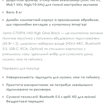
Mid/1 kHz, High/10 kHz) для тонкої настройки звучання
Вага:
8 кг
Дизайн:
компактний корпус із преміальною обробкою,
що гармонійно виглядає у сучасному інтер’єрі
Jamo C705PA MKII High Gloss Black — це компактна активна
полична акустика з потужним вбудованим підсилювачем
(45 Вт × 2), широким набором входів (HDMI ARC, Bluetooth
5.0, USB-C, RCA, Optical) та стильним корпусом у
рояльному лаку. Ідеальний вибір для сучасного дому,
музики, кіно та геймінгу.
Переваги для покупця
Універсальність:
підходить для музики, кіно та геймінгу.
Простота використання:
не потребує зовнішнього
підсилювача чи ресивера.
Сучасні технології:
Bluetooth 5.0 з aptX HD для якісної
бездротової передачі.