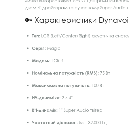
може використовуватися як центральний канал
двом 4″ драйверам та сучасному Super Audio тв
🔑 Характеристики Dynavoi
Тип:
LCR (Left/Center/Right) акустична сист
Серія:
Magic
Модель:
LCR‑4
Номінальна потужність (RMS):
75 Вт
Максимальна потужність:
100 Вт
НЧ‑динаміки:
2 × 4″
ВЧ‑динамік:
1″ Super Audio твітер
Частотний діапазон:
55 – 32.000 Гц