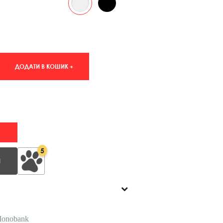
ДОДАТИ В КОШИК +
5
И
Monobank