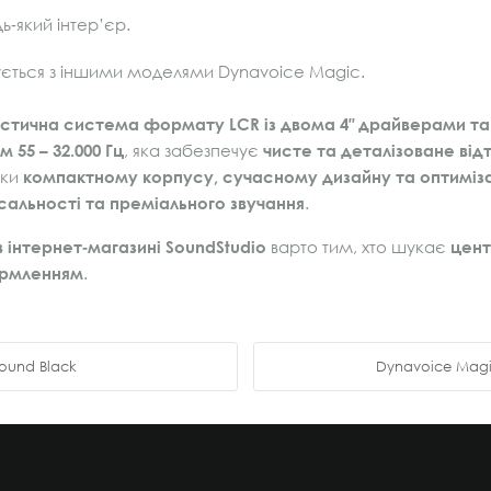
ь‑який інтер’єр.
ється з іншими моделями Dynavoice Magic.
стична система формату LCR із двома 4″ драйверами та 1
 55 – 32.000 Гц
, яка забезпечує
чисте та деталізоване відт
яки
компактному корпусу, сучасному дизайну та оптиміза
сальності та преміального звучання
.
в інтернет‑магазині SoundStudio
варто тим, хто шукає
цент
ормленням
.
round Black
Dynavoice Magic