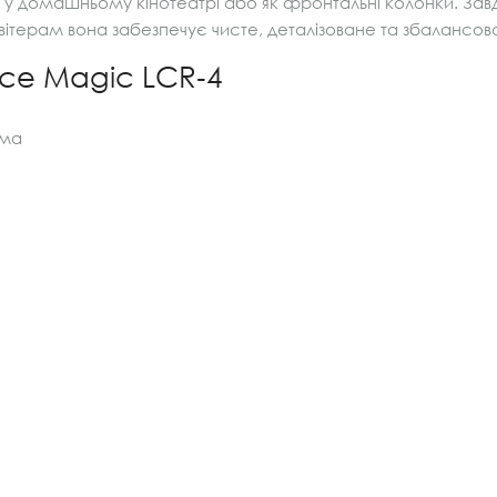
 у домашньому кінотеатрі або як фронтальні колонки. За
ітерам вона забезпечує чисте, деталізоване та збалансова
ce Magic LCR‑4
ема