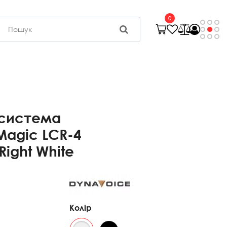
0
 система
Magic LCR-4
Right White
Колір