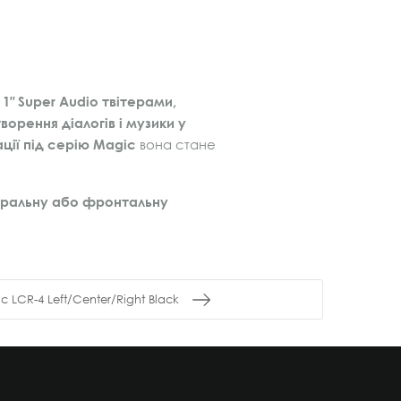
″ Super Audio твітерами,
ворення діалогів і музики у
ції під серію Magic
вона стане
ральну або фронтальну
 LCR-4 Left/Center/Right Black