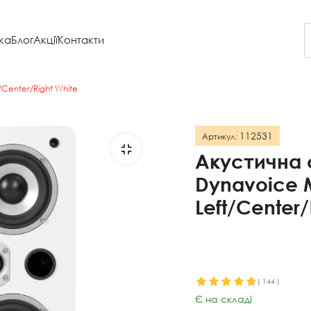
ка
Блог
Акції
Контакти
Center/Right White
112531
Артикул:
Акустична
Dynavoice 
Left/Center/
(
144
)
Є на складі