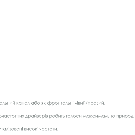
и
льний канал або як фронтальні лівий/правий.
очастотних драйверів робить голоси максимально природ
талізовані високі частоти.