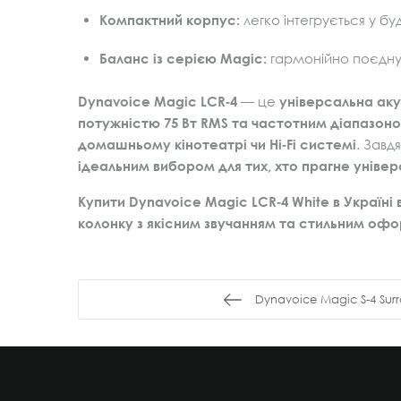
Компактний корпус:
легко інтегрується у буд
Баланс із серією Magic:
гармонійно поєдну
Dynavoice Magic LCR‑4
— це
універсальна аку
потужністю 75 Вт RMS та частотним діапазоном
домашньому кінотеатрі чи Hi‑Fi системі
. Завд
ідеальним вибором для тих, хто прагне універ
Купити Dynavoice Magic LCR‑4 White в Україні 
колонку з якісним звучанням та стильним оф
Dynavoice Magic S-4 Sur