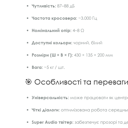
Чутливість:
87–88 дБ
Частота кросовера:
~3.000 Гц
Номінальний опір:
4–8 Ω
Доступні кольори:
чорний, білий
Розміри (Ш × В × Г):
430 × 135 × 200 мм
Вага:
~5 кг / шт.
🎯 Особливості та переваг
Універсальність:
може працювати як центра
Чіткі діалоги:
оптимізована робота середнь
Super Audio твітер:
забезпечує прозорі та де