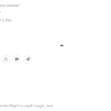
ати пізніше"
P
+3.3%)
r/Right із серії Magic, яка