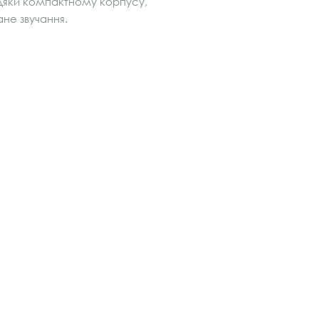
вдяки компактному корпусу,
не звучання.