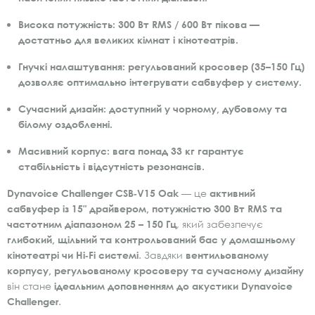
Висока потужність:
300 Вт RMS / 600 Вт пікова —
достатньо для великих кімнат і кінотеатрів.
Гнучкі налаштування:
регульований кросовер (35–150 Гц)
дозволяє оптимально інтегрувати сабвуфер у систему.
Сучасний дизайн:
доступний у чорному, дубовому та
білому оздобленні.
Масивний корпус:
вага понад 33 кг гарантує
стабільність і відсутність резонансів.
Dynavoice Challenger CSB‑V15 Oak
— це
активний
сабвуфер із 15″ драйвером, потужністю 300 Вт RMS та
частотним діапазоном 25 – 150 Гц
, який забезпечує
глибокий, щільний та контрольований бас у домашньому
кінотеатрі чи Hi‑Fi системі
. Завдяки
вентильованому
корпусу, регульованому кросоверу та сучасному дизайну
він стане
ідеальним доповненням до акустики Dynavoice
Challenger
.