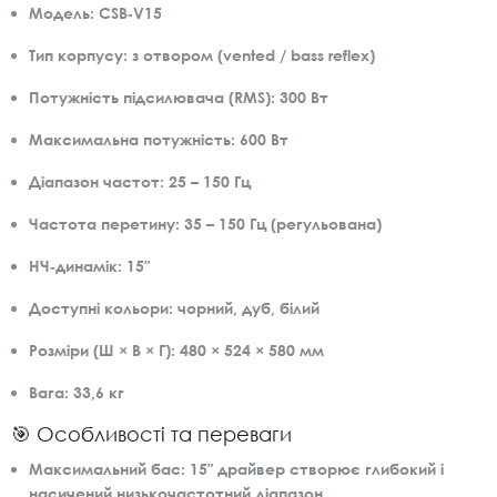
Модель:
CSB‑V15
Тип корпусу:
з отвором (vented / bass reflex)
Потужність підсилювача (RMS):
300 Вт
Максимальна потужність:
600 Вт
Діапазон частот:
25 – 150 Гц
Частота перетину:
35 – 150 Гц (регульована)
НЧ‑динамік:
15″
Доступні кольори:
чорний, дуб, білий
Розміри (Ш × В × Г):
480 × 524 × 580 мм
Вага:
33,6 кг
🎯 Особливості та переваги
Максимальний бас:
15″ драйвер створює глибокий і
насичений низькочастотний діапазон.