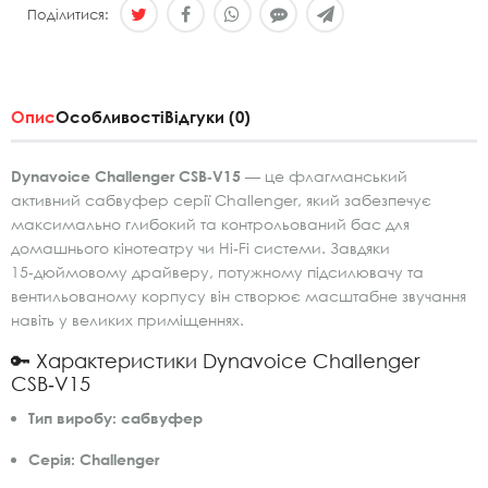
Поділитися:
Опис
Особливості
Відгуки (0)
Dynavoice Challenger CSB‑V15
— це флагманський
активний сабвуфер серії Challenger, який забезпечує
максимально глибокий та контрольований бас для
домашнього кінотеатру чи Hi‑Fi системи. Завдяки
15‑дюймовому драйверу, потужному підсилювачу та
вентильованому корпусу він створює масштабне звучання
навіть у великих приміщеннях.
🔑 Характеристики Dynavoice Challenger
CSB‑V15
Тип виробу:
сабвуфер
Серія:
Challenger