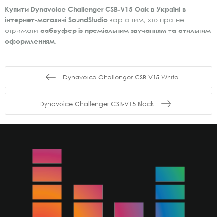
Купити Dynavoice Challenger CSB‑V15 Oak в Україні в
інтернет‑магазині SoundStudio
варто тим, хто прагне
отримати
сабвуфер із преміальним звучанням та стильним
оформленням
.
Dynavoice Challenger CSB-V15 White
Dynavoice Challenger CSB-V15 Black