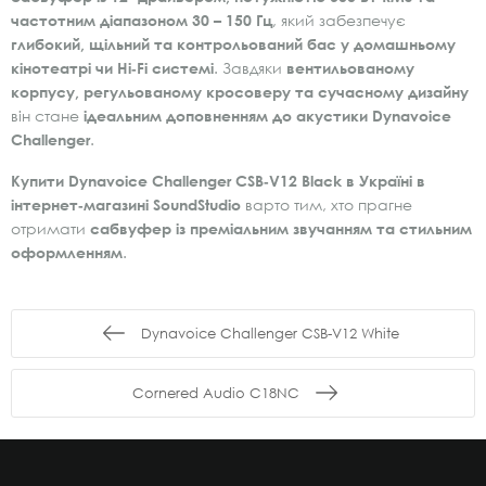
частотним діапазоном 30 – 150 Гц
, який забезпечує
глибокий, щільний та контрольований бас у домашньому
кінотеатрі чи Hi‑Fi системі
. Завдяки
вентильованому
корпусу, регульованому кросоверу та сучасному дизайну
він стане
ідеальним доповненням до акустики Dynavoice
Challenger
.
Купити Dynavoice Challenger CSB‑V12 Black в Україні в
інтернет‑магазині SoundStudio
варто тим, хто прагне
отримати
сабвуфер із преміальним звучанням та стильним
оформленням
.
Dynavoice Challenger CSB-V12 White
Cornered Audio C18NC