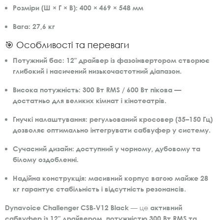
Розміри (Ш × Г × В):
400 × 469 × 548 мм
Вага:
27,6 кг
🎯 Особливості та переваги
Потужний бас:
12″ драйвер із фазоінвертором створює
глибокий і насичений низькочастотний діапазон.
Висока потужність:
300 Вт RMS / 600 Вт пікова —
достатньо для великих кімнат і кінотеатрів.
Гнучкі налаштування:
регульований кросовер (35–150 Гц)
дозволяє оптимально інтегрувати сабвуфер у систему.
Сучасний дизайн:
доступний у чорному, дубовому та
білому оздобленні.
Надійна конструкція:
масивний корпус вагою майже 28
кг гарантує стабільність і відсутність резонансів.
Dynavoice Challenger CSB‑V12 Black
— це
активний
сабвуфер із 12″ драйвером, потужністю 300 Вт RMS та