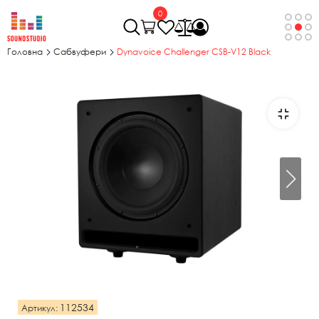
0
Головна
Сабвуфери
Dynavoice Challenger CSB-V12 Black
112534
Артикул: