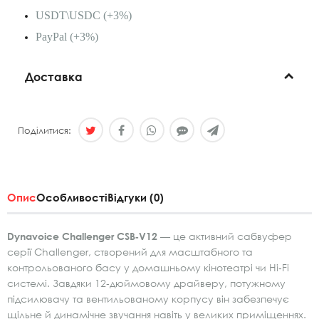
USDT\USDC (+3%)
PayPal (+3%)
Доставка
Поділитися:
Опис
Особливості
Відгуки (0)
Dynavoice Challenger CSB‑V12
— це активний сабвуфер
серії Challenger, створений для масштабного та
контрольованого басу у домашньому кінотеатрі чи Hi‑Fi
системі. Завдяки 12‑дюймовому драйверу, потужному
підсилювачу та вентильованому корпусу він забезпечує
щільне й динамічне звучання навіть у великих приміщеннях.