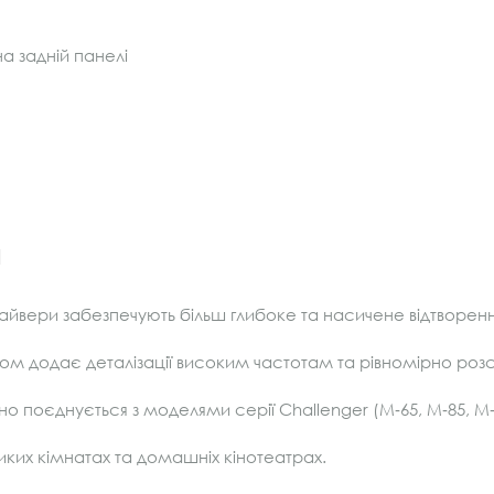
а задній панелі
и
айвери забезпечують більш глибоке та насичене відтворення
лом додає деталізації високим частотам та рівномірно розс
но поєднується з моделями серії Challenger (M‑65, M‑85, M‑
ких кімнатах та домашніх кінотеатрах.