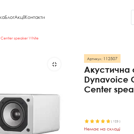
ка
Блог
Акції
Контакти
 Center speaker White
112507
Артикул:
Акустична
Dynavoice 
Center spea
(
123
)
Немає на складі