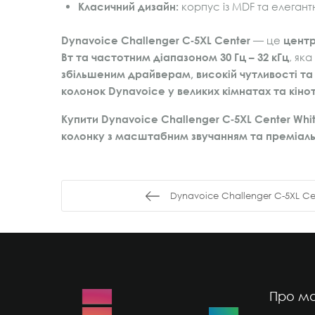
Класичний дизайн:
корпус із MDF та елегант
Dynavoice Challenger C‑5XL Center
— це
центр
Вт та частотним діапазоном 30 Гц – 32 кГц
, як
збільшеним драйверам, високій чутливості та 
колонок Dynavoice у великих кімнатах та кіно
Купити Dynavoice Challenger C‑5XL Center Whit
колонку з масштабним звучанням та преміал
Dynavoice Challenger C-5XL Ce
Про ма