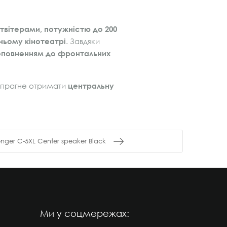
 твітерами, потужністю до 200
шньому кінотеатрі
. Завдяки
оповненням до фронтальних
о прагне отримати
центральну
nger C-5XL Center speaker Black
Ми у соцмережах: