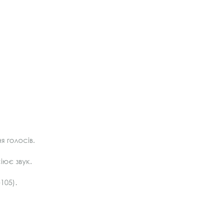
 голосів.
іює звук.
105).