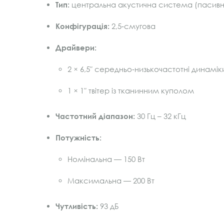
Тип:
центральна акустична система (пасивн
Конфігурація:
2,5‑смугова
Драйвери:
2 × 6,5″ середньо‑низькочастотні динамік
1 × 1″ твітер із тканинним куполом
Частотний діапазон:
30 Гц – 32 кГц
Потужність:
Номінальна — 150 Вт
Максимальна — 200 Вт
Чутливість:
93 дБ