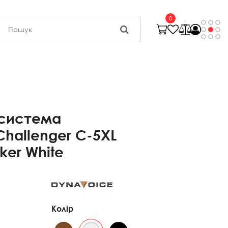
0
 система
Challenger C-5XL
ker White
Колір