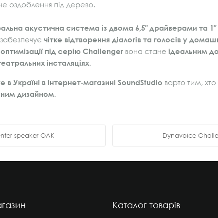
не оздоблення під дерево.
альна акустична система із двома 6,5″ драйверами та 1″
а забезпечує
чітке відтворення діалогів та голосів у дома
оптимізації під серію Challenger
вона стане
ідеальним д
театральних інсталяціях
.
e в Україні в інтернет‑магазині SoundStudio
варто тим, хт
ьним дизайном
.
nter speaker OAK
Dynavoice Challe
газин
Каталог товарів