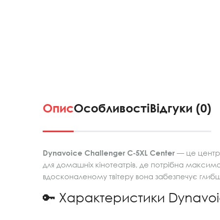
Опис
Особливості
Відгуки (0)
Dynavoice Challenger C‑5XL Center
— це центра
для домашніх кінотеатрів, де потрібна максимал
вдосконаленому твітеру вона забезпечує глибш
🔑 Характеристики Dynavoi