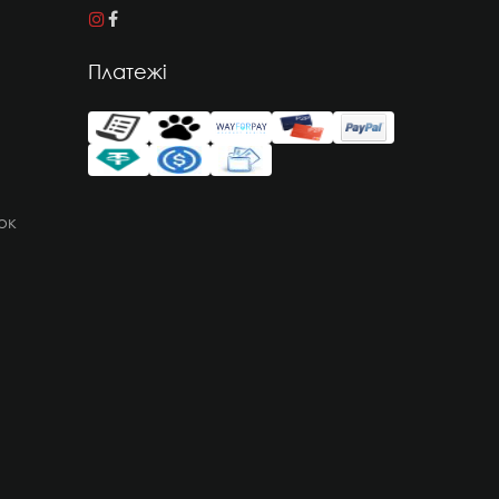
Платежі
ок