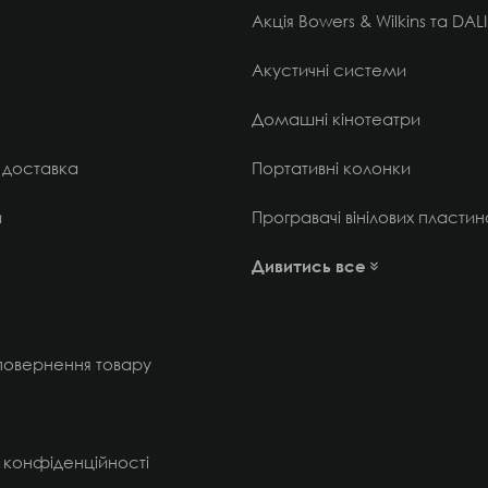
Акція Bowers & Wilkins та DALI
Акустичні системи
Домашні кінотеатри
 доставка
Портативні колонки
и
Програвачі вінілових пластин
Дивитись все
 повернення товару
 конфіденційності