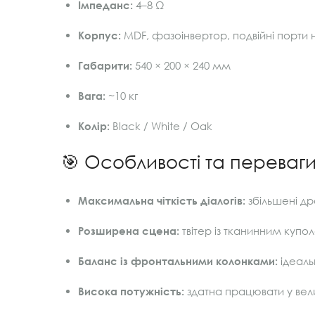
Імпеданс:
4–8 Ω
Корпус:
MDF, фазоінвертор, подвійні порти н
Габарити:
540 × 200 × 240 мм
Вага:
~10 кг
Колір:
Black / White / Oak
🎯 Особливості та переваг
Максимальна чіткість діалогів:
збільшені др
Розширена сцена:
твітер із тканинним купо
Баланс із фронтальними колонками:
ідеаль
Висока потужність:
здатна працювати у вели