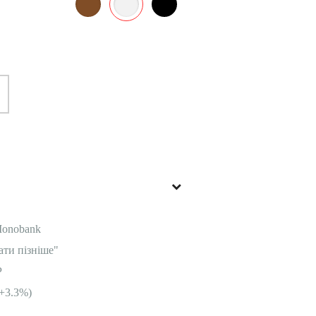
Monobank
ати пізніше"
P
+3.3%)