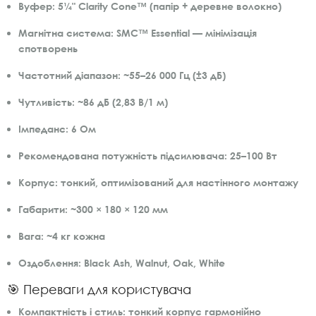
Вуфер:
5¼" Clarity Cone™ (папір + деревне волокно)
Магнітна система:
SMC™ Essential — мінімізація
спотворень
Частотний діапазон:
~55–26 000 Гц (±3 дБ)
Чутливість:
~86 дБ (2,83 В/1 м)
Імпеданс:
6 Ом
Рекомендована потужність підсилювача:
25–100 Вт
Корпус:
тонкий, оптимізований для настінного монтажу
Габарити:
~300 × 180 × 120 мм
Вага:
~4 кг кожна
Оздоблення:
Black Ash, Walnut, Oak, White
🎯 Переваги для користувача
Компактність і стиль:
тонкий корпус гармонійно