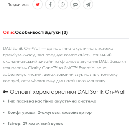
Поділитися:
Опис
Особливості
Відгуки (0)
DALI Sonik On-Wall — це настінна акустична система
преміум-класу, яка поєднує компактність, стильний
скандинавський дизайн та фірмове звучання DALI. Завдяки
технологіям Clarity Cone™ та SMC™ Essential вона
забезпечує чистий, деталізований звук навіть у тонкому
корпусі, оптимізованому для настінного монтажу.
🔑 Основні характеристики DALI Sonik On-Wall
Тип:
пасивна настінна акустична система
Конфігурація:
2-смугова, фазоінвертор
Твітер:
29 мм м’який купол