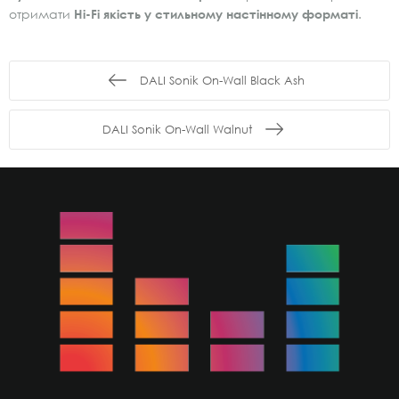
отримати
Hi-Fi якість у стильному настінному форматі
.
DALI Sonik On-Wall Black Ash
DALI Sonik On-Wall Walnut