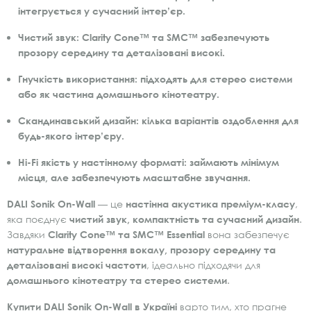
інтегрується у сучасний інтер’єр.
Чистий звук:
Clarity Cone™ та SMC™ забезпечують
прозору середину та деталізовані високі.
Гнучкість використання:
підходять для стерео системи
або як частина домашнього кінотеатру.
Скандинавський дизайн:
кілька варіантів оздоблення для
будь-якого інтер’єру.
Hi-Fi якість у настінному форматі:
займають мінімум
місця, але забезпечують масштабне звучання.
DALI Sonik On-Wall
— це
настінна акустика преміум-класу
,
яка поєднує
чистий звук, компактність та сучасний дизайн
.
Завдяки
Clarity Cone™ та SMC™ Essential
вона забезпечує
натуральне відтворення вокалу, прозору середину та
деталізовані високі частоти
, ідеально підходячи для
домашнього кінотеатру та стерео системи
.
Купити DALI Sonik On-Wall в Україні
варто тим, хто прагне