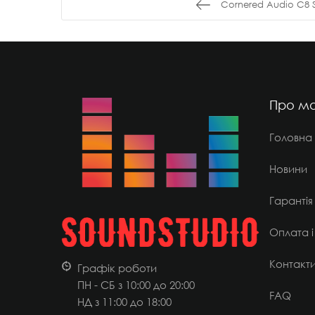
Cornered Audio C8 S
Про ма
Головна
Новини
Гарантія
Оплата і
Контакт
Графік роботи
ПН - СБ з 10:00 до 20:00
FAQ
НД
з 11:00 до 18:00