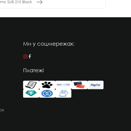
mo SUB 210 Black
Ми у соцмережах:
Платежі
ок