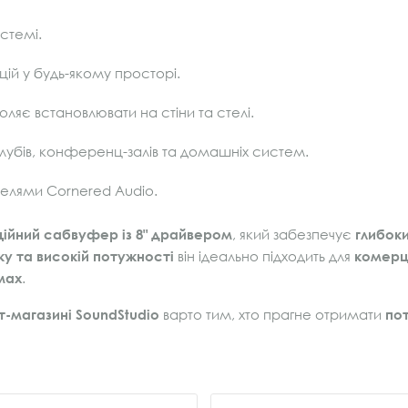
стемі.
цій у будь-якому просторі.
оляє встановлювати на стіни та стелі.
клубів, конференц-залів та домашніх систем.
делями Cornered Audio.
ційний сабвуфер із 8" драйвером
, який забезпечує
глибоки
у та високій потужності
він ідеально підходить для
комерці
мах
.
ет-магазині SoundStudio
варто тим, хто прагне отримати
по