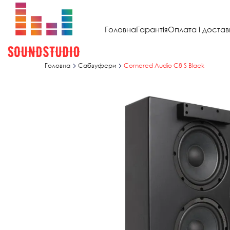
Головна
Гарантія
Оплата і достав
Головна
Сабвуфери
Cornered Audio C8 S Black