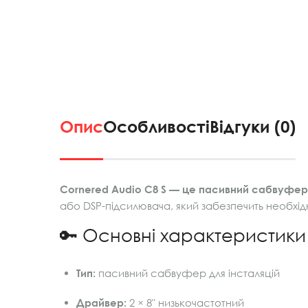
Опис
Особливості
Відгуки (0)
Cornered Audio C8 S — це пасивний сабвуфер
або DSP-підсилювача, який забезпечить необхідн
🔑 Основні характеристики
Тип:
пасивний сабвуфер для інсталяцій
Драйвер:
2 × 8" низькочастотний