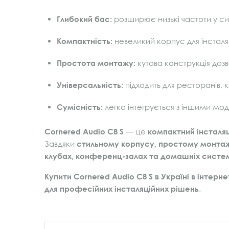
Глибокий бас:
розширює низькі частоти у си
Компактність:
невеликий корпус для інсталя
Простота монтажу:
кутова конструкція дозв
Універсальність:
підходить для ресторанів, 
Сумісність:
легко інтегрується з іншими мо
Cornered Audio C8 S
— це
компактний інсталя
Завдяки
стильному корпусу, простому монтаж
клубах, конференц-залах та домашніх систе
Купити Cornered Audio C8 S в Україні в інтерн
для професійних інсталяційних рішень
.