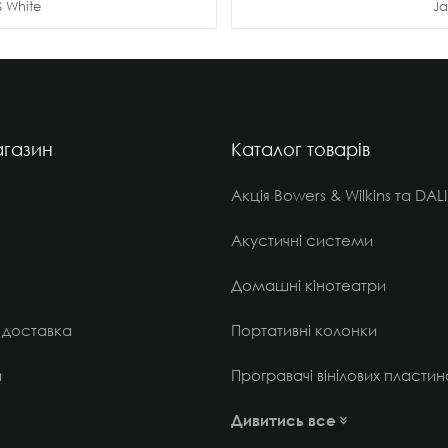
 White
Ja
газин
Каталог товарів
Акція Bowers & Wilkins та DALI
Акустичні системи
Домашні кінотеатри
 доставка
Портативні колонки
и
Програвачі вінілових пластин
Дивитись все