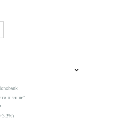
Monobank
ати пізніше"
P
+3.3%)