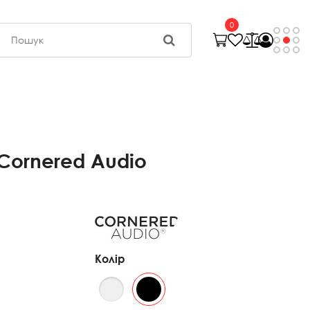
0
ornered Audio
Колір