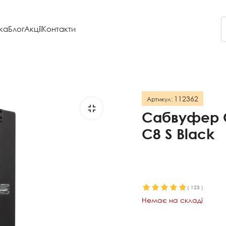
ка
Блог
Акції
Контакти
112362
Артикул:
Сабвуфер C
C8 S Black
(
123
)
Немає на складі