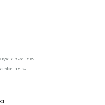
я кутового монтажу
 стіни та стелі
ча