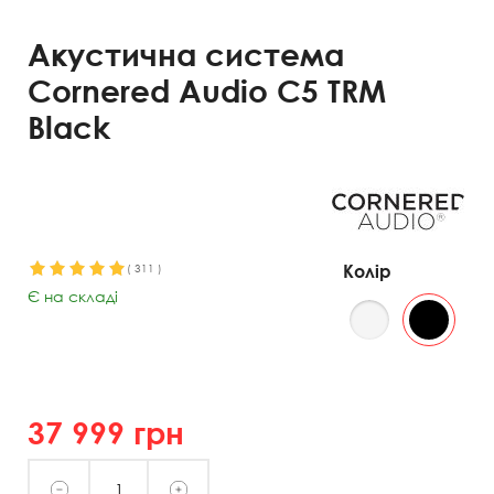
Акустична система
Cornered Audio C5 TRM
Black
Колір
(
311
)
Є на складі
37 999
грн