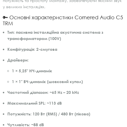
потужність та простоту монтажу, забезпечуючи якісний звук
у великих інсталяціях.
🔑 Основні характеристики Cornered Audio C5
TRM
Тип:
пасивна інсталяційна акустична система з
трансформатором (100V)
Конфігурація:
2-смугова
Драйвери:
1 × 5,25" НЧ-динамік
1 × 1" ВЧ-динамік (шовковий купол)
Частотний діапазон:
~65 Hz – 20 kHz
Максимальний SPL:
~113 dB
Потужність:
120 Вт (RMS) / 480 Вт (пікова)
Чутливість:
~88 dB