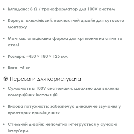
Імпеданс:
8 Ω / трансформатор для 100V систем
Корпус:
алюмінієвий, компактний дизайн для кутового
монтажу
Монтаж:
спеціальна форма для кріплення на стіни та
стелі
Розміри:
~450 × 180 × 125 мм
Вага:
~5 кг
🎯 Переваги для користувача
Сумісність із 100V системами:
ідеально для великих
комерційних інсталяцій.
Висока потужність:
забезпечує динамічне звучання у
просторих приміщеннях.
Стильний дизайн:
непомітно інтегрується у сучасні
інтер’єри.