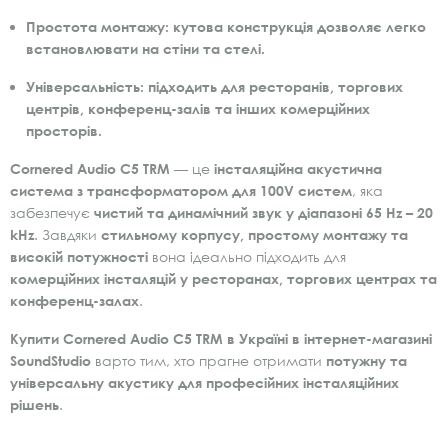
Простота монтажу:
кутова конструкція дозволяє легко
встановлювати на стіни та стелі.
Універсальність:
підходить для ресторанів, торгових
центрів, конференц-залів та інших комерційних
просторів.
Cornered Audio C5 TRM
— це
інсталяційна акустична
система з трансформатором для 100V систем
, яка
забезпечує
чистий та динамічний звук у діапазоні 65 Hz – 20
kHz
. Завдяки
стильному корпусу, простому монтажу та
високій потужності
вона ідеально підходить для
комерційних інсталяцій у ресторанах, торгових центрах та
конференц-залах
.
Купити Cornered Audio C5 TRM в Україні в інтернет-магазині
SoundStudio
варто тим, хто прагне отримати
потужну та
універсальну акустику для професійних інсталяційних
рішень
.