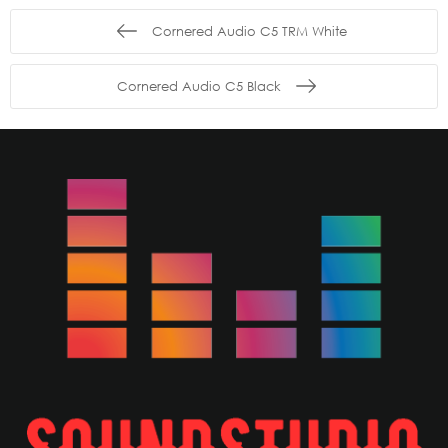
Cornered Audio C5 TRM White
Cornered Audio C5 Black