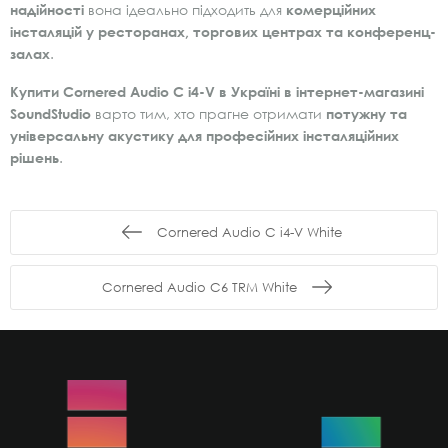
надійності
вона ідеально підходить для
комерційних
інсталяцій у ресторанах, торгових центрах та конференц-
залах
.
Купити Cornered Audio C i4-V в Україні в інтернет-магазині
SoundStudio
варто тим, хто прагне отримати
потужну та
універсальну акустику для професійних інсталяційних
рішень
.
Cornered Audio C i4-V White
Cornered Audio C6 TRM White