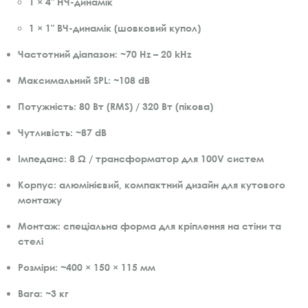
1 × 4" НЧ-динамік
1 × 1" ВЧ-динамік (шовковий купол)
Частотний діапазон:
~70 Hz – 20 kHz
Максимальний SPL:
~108 dB
Потужність:
80 Вт (RMS) / 320 Вт (пікова)
Чутливість:
~87 dB
Імпеданс:
8 Ω / трансформатор для 100V систем
Корпус:
алюмінієвий, компактний дизайн для кутового
монтажу
Монтаж:
спеціальна форма для кріплення на стіни та
стелі
Розміри:
~400 × 150 × 115 мм
Вага:
~3 кг