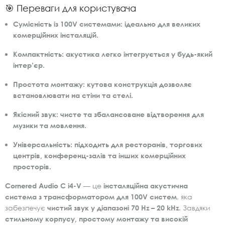
🎯 Переваги для користувача
Сумісність із 100V системами:
ідеально для великих
комерційних інсталяцій.
Компактність:
акустика легко інтегрується у будь-який
інтер’єр.
Простота монтажу:
кутова конструкція дозволяє
встановлювати на стіни та стелі.
Якісний звук:
чисте та збалансоване відтворення для
музики та мовлення.
Універсальність:
підходить для ресторанів, торгових
центрів, конференц-залів та інших комерційних
просторів.
Cornered Audio C i4-V
— це
інсталяційна акустична
система з трансформатором для 100V систем
, яка
забезпечує
чистий звук у діапазоні 70 Hz – 20 kHz
. Завдяки
стильному корпусу, простому монтажу та високій