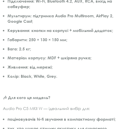
Підключення
: Wi-Fi, Bluetooth 4.2, AUX, RCA, вихід на
сабвуфер;
Мультирум
: підтримка Audio Pro Multiroom, AirPlay 2,
Google Cast;
Керування
: кнопки на корпусі + мобільний додаток;
Габарити
: 250 × 130 × 150 мм;
Вага
: 2.5 кг;
Матеріал корпусу
: MDF + шкіряна ручка;
Живлення
: від мережі;
Колір
: Black, White, Grey.
🎶 Для кого ця модель?
Audio Pro C5 MKII W — ідеальний вибір для:
поціновувачів hi-fi звучання в компактному форматі;
тих, хто шукає стильну акустику для сучасного