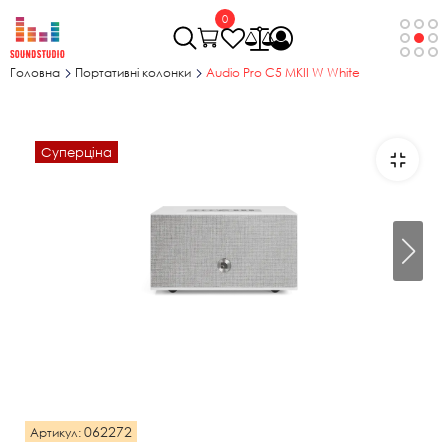
0
Головна
Портативні колонки
Audio Pro C5 MKII W White
Суперціна
062272
Артикул: