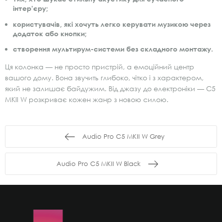
інтер’єру;
користувачів, які хочуть легко керувати музикою через
додаток або кнопки;
створення мультирум-системи без складного монтажу.
Ця колонка — не просто пристрій, а емоційний центр
вашого дому. Вона звучить глибоко, чітко і з характером,
який не залишає байдужим. Від джазу до електроніки — C5
MKII W розкриває кожен жанр з новою силою.
Audio Pro C5 MKII W Grey
Audio Pro C5 MKII W Black