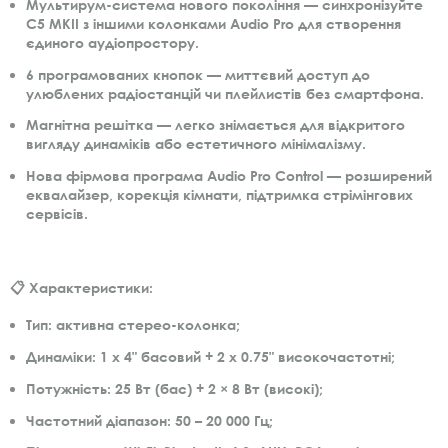
Мультирум-система нового покоління
— синхронізуйте
C5 MKII з іншими колонками Audio Pro для створення
єдиного аудіопростору.
6 програмованих кнопок
— миттєвий доступ до
улюблених радіостанцій чи плейлистів без смартфона.
Магнітна решітка
— легко знімається для відкритого
вигляду динаміків або естетичного мінімалізму.
Нова фірмова програма Audio Pro Control
— розширений
еквалайзер, корекція кімнати, підтримка стрімінгових
сервісів.
📋 Характеристики:
Тип
: активна стерео-колонка;
Динаміки
: 1 х 4" басовий + 2 х 0.75" високочастотні;
Потужність
: 25 Вт (бас) + 2 × 8 Вт (високі);
Частотний діапазон
: 50 – 20 000 Гц;