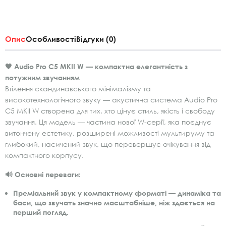
Опис
Особливості
Відгуки (0)
🖤 Audio Pro C5 MKII W — компактна елегантність з
потужним звучанням
Втілення скандинавського мінімалізму та
високотехнологічного звуку — акустична система Audio Pro
C5 MKII W створена для тих, хто цінує стиль, якість і свободу
звучання. Ця модель — частина нової W-серії, яка поєднує
витончену естетику, розширені можливості мультируму та
глибокий, насичений звук, що перевершує очікування від
компактного корпусу.
🔊 Основні переваги:
Преміальний звук у компактному форматі
— динаміка та
баси, що звучать значно масштабніше, ніж здається на
перший погляд.