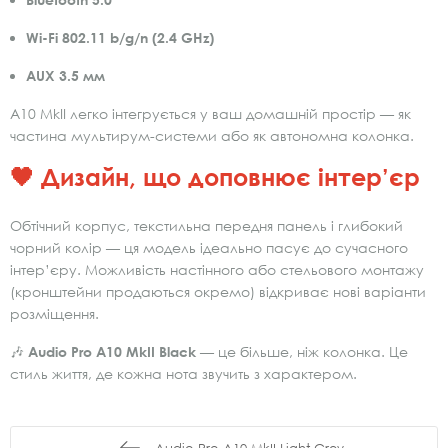
Wi-Fi 802.11 b/g/n (2.4 GHz)
AUX 3.5 мм
A10 MkII легко інтегрується у ваш домашній простір — як
частина мультирум-системи або як автономна колонка.
🖤 Дизайн, що доповнює інтер’єр
Обтічний корпус, текстильна передня панель і глибокий
чорний колір — ця модель ідеально пасує до сучасного
інтер’єру. Можливість настінного або стельового монтажу
(кронштейни продаються окремо) відкриває нові варіанти
розміщення.
🎶
Audio Pro A10 MkII Black
— це більше, ніж колонка. Це
стиль життя, де кожна нота звучить з характером.
Audio Pro A10 MkII Light Grey