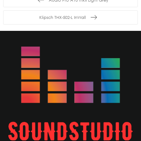
Klipsch THX-502-L InWall