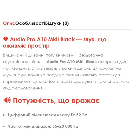
Опис
Особливості
Відгуки (0)
🖤 Audio Pro A10 MkII Black — звук, що
оживляє простір
Вишуканий дизайн, потужний звук і бездоганна
функціональність —
Audio Pro A10 MkII Black
створена для
тих, хто цінує стиль і якість у кожній деталі. Ця компактна
мультирум-колонка поєднує скандинавську естетику з
передовими технологіями, щоб подарувати вам справжнє
аудіо-задоволення.
🔊 Потужність, що вражає
Цифровий підсилювач класу D:
52 Вт
Частотний діапазон:
55–20 000 Гц