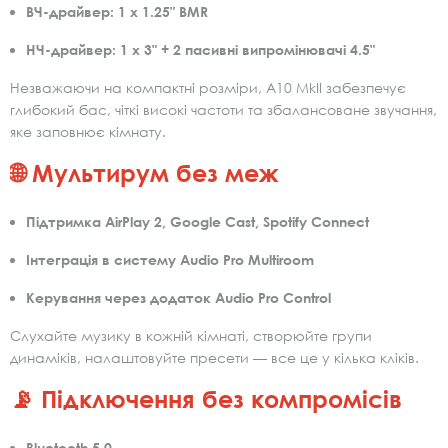
ВЧ-драйвер: 1 х 1.25" BMR
НЧ-драйвер: 1 х 3" + 2 пасивні випромінювачі 4.5"
Незважаючи на компактні розміри, A10 MkII забезпечує
глибокий бас, чіткі високі частоти та збалансоване звучання,
яке заповнює кімнату.
🌐 Мультирум без меж
Підтримка
AirPlay 2
,
Google Cast
,
Spotify Connect
Інтеграція в систему
Audio Pro Multiroom
Керування через додаток
Audio Pro Control
Слухайте музику в кожній кімнаті, створюйте групи
динаміків, налаштовуйте пресети — все це у кілька кліків.
📡 Підключення без компромісів
Bluetooth 5.0