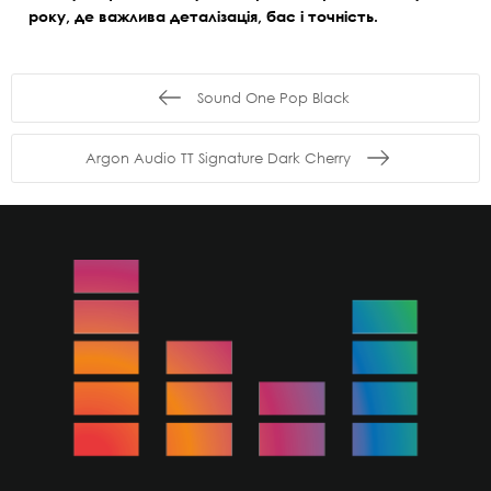
року, де важлива деталізація, бас і точність.
Sound One Pop Black
Argon Audio TT Signature Dark Cherry