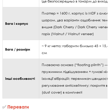
іде безпосередньо в тонарм до виходу
Платтер ≈ 1600 г, корпус із MDF з алюм
шаром, два варіанти оздоблення: тем
Вага і корпус
вишня (Dark Cherry / Dark Cherry venee
горіх (Walnut / Walnut veneer)
~ 9 кг нетто; габарити близько 45 × 15,4 
Вага / розміри
см
Плаваюча основа (“floating plinth”) — 
пружинним підвішуванням + гумові ніж
Інші особливості
ізоляції вібрацій; перемикач швидкості;
регулювання антіскейтингу; покриття ві
(dust cover) в комплекті
✅
Переваги