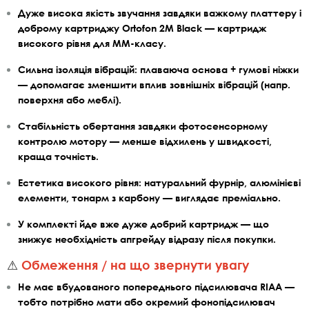
Дуже висока якість звучання завдяки важкому платтеру і
доброму картриджу Ortofon 2M Black — картридж
високого рівня для MM-класу.
Сильна ізоляція вібрацій: плаваюча основа + гумові ніжки
— допомагає зменшити вплив зовнішніх вібрацій (напр.
поверхня або меблі).
Стабільність обертання завдяки фотосенсорному
контролю мотору — менше відхилень у швидкості,
краща точність.
Естетика високого рівня: натуральний фурнір, алюмінієві
елементи, тонарм з карбону — виглядає преміально.
У комплекті йде вже дуже добрий картридж — що
знижує необхідність апгрейду відразу після покупки.
⚠
Обмеження / на що звернути увагу
Не має вбудованого попереднього підсилювача RIAA —
тобто потрібно мати або окремий фонопідсилювач