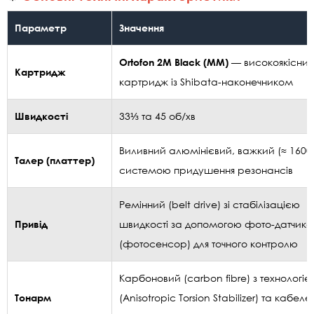
Параметр
Значення
Ortofon 2M Black (MM)
— високоякісни
Картридж
картридж із Shibata-наконечником
Швидкості
33⅓ та 45 об/хв
Виливний алюмінієвий, важкий (≈ 1600 г
Талер (платтер)
системою придушення резонансів
Ремінний (belt drive) зі стабілізацією
Привід
швидкості за допомогою фото-датчика
(фотосенсор) для точного контролю
Карбоновий (carbon fibre) з технологіє
Тонарм
(Anisotropic Torsion Stabilizer) та кабел