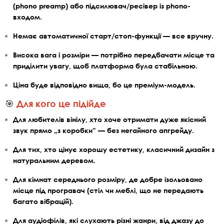
(phono preamp) або підсилювач/ресівер із phono-
входом.
Немає автоматичної старт/стоп-функції — все вручну.
Висока вага і розміри — потрібно передбачати місце та
приділити увагу, щоб платформа була стабільною.
Ціна буде відповідно вища, бо це преміум-модель.
🎯
Для кого це підійде
Для любителів вінілу, хто хоче отримати дуже якісний
звук прямо „з коробки” — без негайного апгрейду.
Для тих, хто цінує хорошу естетику, класичний дизайн з
натуральним деревом.
Для кімнат середнього розміру, де добре ізольовано
місце під програвач (стіл чи меблі, що не передають
багато вібрацій).
Для аудіофілів, які слухають різні жанри, від джазу до