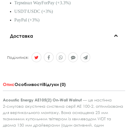
Термінал WayForPay (+3.3%)
USDT\USDC (+3%)
PayPal (+3%)
Доставка
Поділитися:
Опис
Особливості
Відгуки (0)
Acoustic Energy AE105(2) On‑Wall Walnut
— це настінна
2‑смугова акустична система серії AE 100‑2, оптимізована
для вертикального монтажу. Вона оснащена 25 мм
тканинним купольним твіттером із хвилеводом WDT та
двома 130 мм драйверами (один активний, один