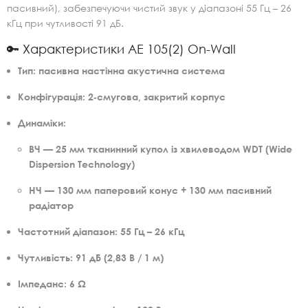
пасивний), забезпечуючи чистий звук у діапазоні 55 Гц – 26
кГц при чутливості 91 дБ.
🔑 Характеристики AE 105(2) On-Wall
Тип:
пасивна настінна акустична система
Конфігурація:
2‑смугова, закритий корпус
Динаміки:
ВЧ — 25 мм тканинний купол із хвилеводом WDT (Wide
Dispersion Technology)
НЧ — 130 мм паперовий конус + 130 мм пасивний
радіатор
Частотний діапазон:
55 Гц – 26 кГц
Чутливість:
91 дБ (2,83 В / 1 м)
Імпеданс:
6 Ω