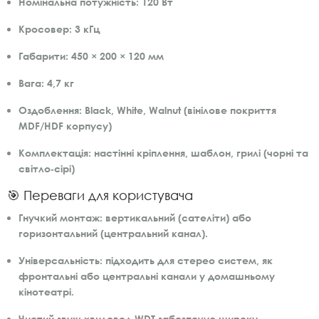
Номінальна потужність:
120 Вт
Кросовер:
3 кГц
Габарити:
450 × 200 × 120 мм
Вага:
4,7 кг
Оздоблення:
Black, White, Walnut (вінілове покриття
MDF/HDF корпусу)
Комплектація:
настінні кріплення, шаблон, грилі (чорні та
світло‑сірі)
🎯 Переваги для користувача
Гнучкий монтаж:
вертикальний (сателіти) або
горизонтальний (центральний канал).
Універсальність:
підходить для стерео систем, як
фронтальні або центральні канали у домашньому
кінотеатрі.
Чистий звук:
хвилевод WDT забезпечує широку