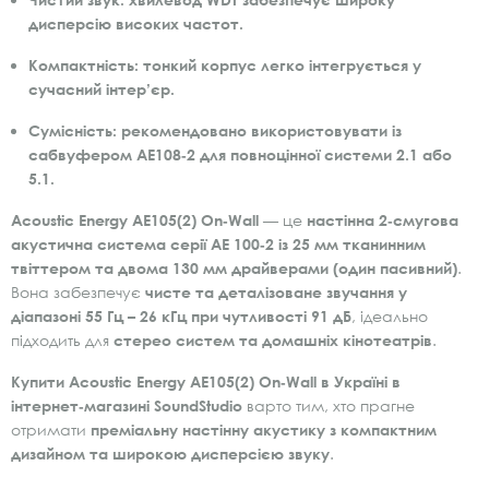
дисперсію високих частот.
Компактність:
тонкий корпус легко інтегрується у
сучасний інтер’єр.
Сумісність:
рекомендовано використовувати із
сабвуфером AE108‑2 для повноцінної системи 2.1 або
5.1.
Acoustic Energy AE105(2) On‑Wall
— це
настінна 2‑смугова
акустична система серії AE 100‑2 із 25 мм тканинним
твіттером та двома 130 мм драйверами (один пасивний)
.
Вона забезпечує
чисте та деталізоване звучання у
діапазоні 55 Гц – 26 кГц при чутливості 91 дБ
, ідеально
підходить для
стерео систем та домашніх кінотеатрів
.
Купити Acoustic Energy AE105(2) On‑Wall в Україні в
інтернет‑магазині SoundStudio
варто тим, хто прагне
отримати
преміальну настінну акустику з компактним
дизайном та широкою дисперсією звуку
.