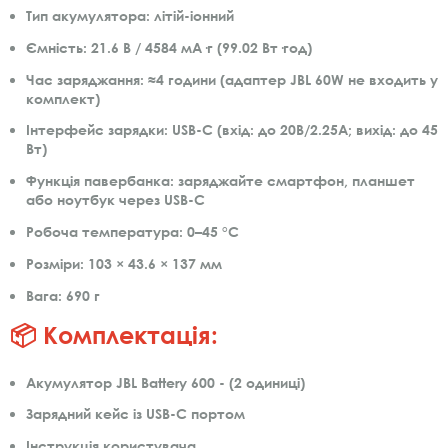
Тип акумулятора:
літій-іонний
Ємність:
21.6 В / 4584 мА·г (99.02 Вт·год)
Час заряджання:
≈4 години (адаптер JBL 60W не входить у
комплект)
Інтерфейс зарядки:
USB-C (вхід: до 20В/2.25A; вихід: до 45
Вт)
Функція павербанка:
заряджайте смартфон, планшет
або ноутбук через USB-C
Робоча температура:
0–45 °C
Розміри:
103 × 43.6 × 137 мм
Вага:
690 г
📦 Комплектація:
Акумулятор JBL Battery 600 - (2 одиниці)
Зарядний кейс із USB-C портом
Інструкція користувача