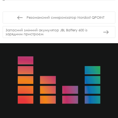
Резонансний синхронізатор Nordost QPOINT
Запасний змінний акумулятор JBL Battery 600 із
зарядним пристроєм