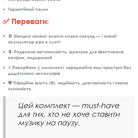
Гарантійний талон
✅ Переваги:
🔄
Швидка заміна:
всього кілька секунд — і новий
акумулятор вже в слоті
🔋
Подвоєна автономність:
ідеально для фестивалів,
вечірок, подорожей
⚡
Павербанк у комплекті:
заряджайте інші пристрої без
додаткових аксесуарів
🛡️
Офіційна якість JBL:
надійність, довговічність і повна
сумісність
Цей комплект — must-have
для тих, хто не хоче ставити
музику на паузу.