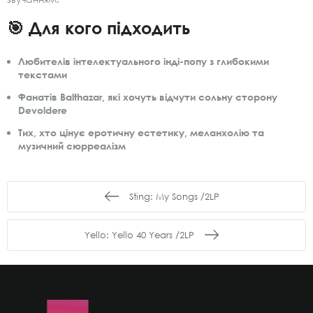
🎯 Для кого підходить
Любителів інтелектуального інді-попу з глибокими
текстами
Фанатів Balthazar, які хочуть відчути сольну сторону
Devoldere
Тих, хто цінує еротичну естетику, меланхолію та
музичний сюрреалізм
Sting: Му Songs /2LP
Yello: Yello 40 Years /2LP