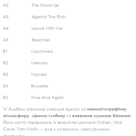
A2 The Good Lie
A3 Against The Rich
A4 Leave With Me
A5 Beaches
B1 Machinery
B2 Memory
B3 Wanda
B4 Bruxelles
B5 Time And Again
💡 Альбом отримав схвальні відгуки за
кінематографічну
атмосферу
,
ліричну глибину
та
впевнене музичне бачення
.
Його часто порівнюють із творчістю Leonard Cohen, Nick
Cave, Tom Waits — але з сучасним, сексуальним
звучанням.