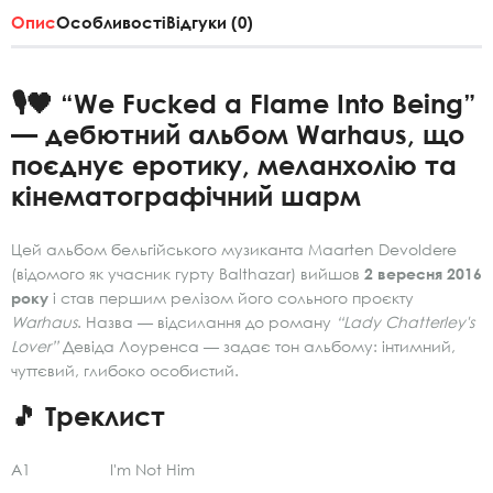
Опис
Особливості
Відгуки (0)
🎙️🖤 “We Fucked a Flame Into Being”
— дебютний альбом Warhaus, що
поєднує еротику, меланхолію та
кінематографічний шарм
Цей альбом бельгійського музиканта Maarten Devoldere
(відомого як учасник гурту Balthazar) вийшов
2 вересня 2016
року
і став першим релізом його сольного проєкту
Warhaus
. Назва — відсилання до роману
“Lady Chatterley's
Lover”
Девіда Лоуренса — задає тон альбому: інтимний,
чуттєвий, глибоко особистий.
🎵 Треклист
A1 I'm Not Him