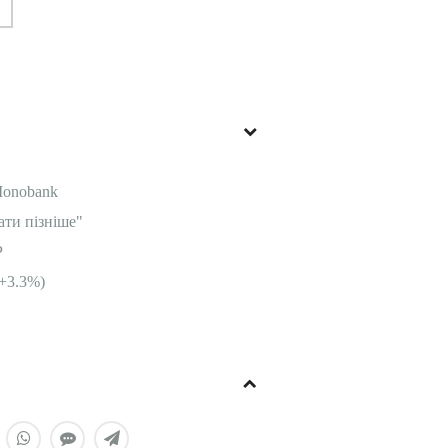
Monobank
ати пізніше"
P
+3.3%)