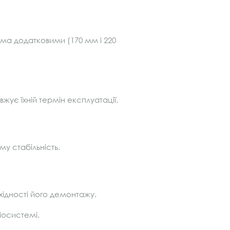
ома додатковими (170 мм і 220
ує їхній термін експлуатації.
му стабільність.
хідності його демонтажу.
іосистемі.