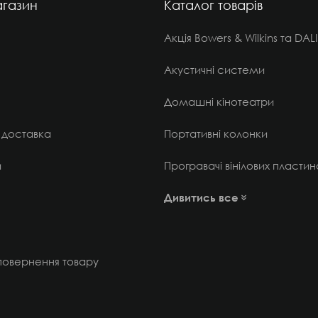
газин
Каталог товарів
Акція Bowers & Wilkins та DALI
Акустичні системи
Домашні кінотеатри
 доставка
Портативні колонки
и
Програвачі вінілових пластин
Дивитись все
 повернення товару