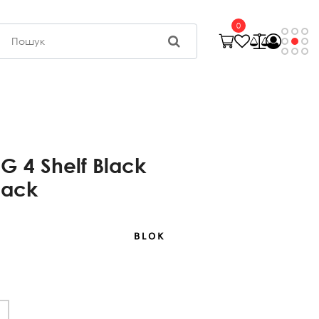
0
G 4 Shelf Black
lack