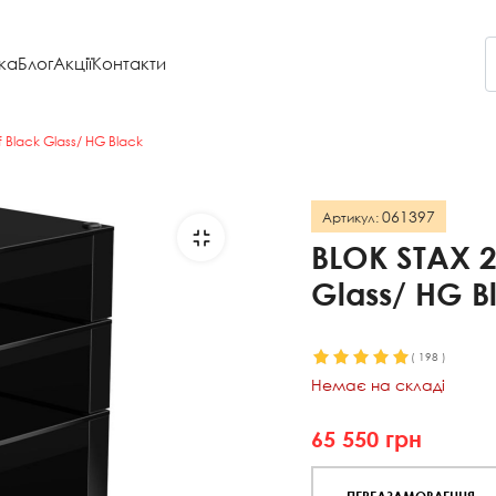
ка
Блог
Акції
Контакти
 Black Glass/ HG Black
061397
Артикул:
BLOK STAX 2
Glass/ HG B
(
198
)
Немає на складі
65 550
грн