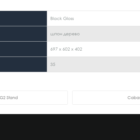
Black Gloss
шпон дерево
697 x 602 x 402
35
I G2 Stand
Cabas