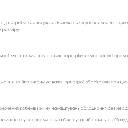
 під потреби користувача. Базова полиця в поєднанні з трь
 розміру.
ообмін, що зменшує ризик перегріву компонентів і продовж
аження, стійка витримує важкі пристрої, зберігаючи при цьо
ключення кабелів і зміну налаштувань обладнання без необ
є не лише функціональність, а й вишуканий стиль у своїй ауд