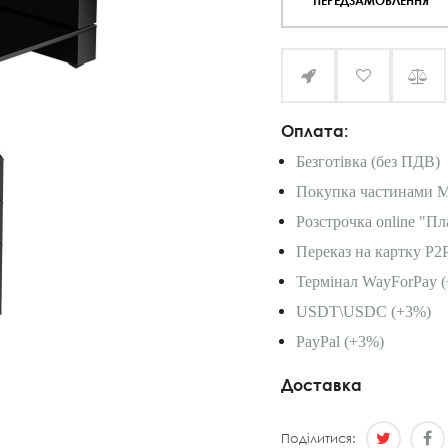
ПЕРЕДЗАМОВЛЕННЯ
Оплата:
Безготівка (без ПДВ)
Покупка частинами 
Розстрочка online "Пл
Переказ на картку P2
Термінал WayForPay (
USDT\USDC (+3%)
PayPal (+3%)
Доставка
Поділитися: