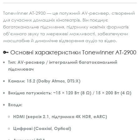
Tonewinner AT-2900 — це потужний AV-ресивер, створений
для сучасних домашніх кінотеатрів. Він поєднує
багатоканальне підсилення, підтримку новітніх форматів
об’ємного звуку та мережеві можливості, забезпечуючи
масштабне й динамічне відтворення аудіо та відео.
🔑 Основні характеристики Tonewinner AT-2900
Тип:
AV-ресивер / інтегральний багатоканальний
підсилювач
Канали:
15.2 (Dolby Atmos, DTS:X)
Вихідна потужність:
~15 × 120 Вт (8 Ω) / 15 × 200 Вт (4 Ω)
Входи:
HDMI (версія 2.1, підтримка 4K HDR, eARC)
Цифрові (Coaxial, Optical)