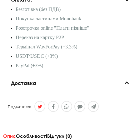
Безготівка (без ПДВ)
Покупка частинами Monobank
Розстрочка online "Плати пізніше"
Переказ на картку P2P
Термінал WayForPay (+3.3%)
USDT\USDC (+3%)
PayPal (+3%)
Доставка
Поділитися:
Опис
Особливості
Відгуки (0)