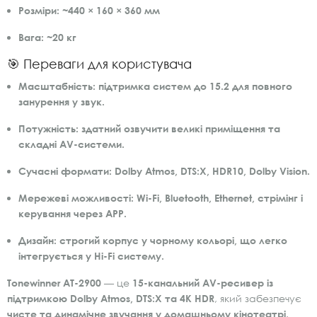
Розміри:
~440 × 160 × 360 мм
Вага:
~20 кг
🎯 Переваги для користувача
Масштабність:
підтримка систем до 15.2 для повного
занурення у звук.
Потужність:
здатний озвучити великі приміщення та
складні AV-системи.
Сучасні формати:
Dolby Atmos, DTS:X, HDR10, Dolby Vision.
Мережеві можливості:
Wi-Fi, Bluetooth, Ethernet, стрімінг і
керування через APP.
Дизайн:
строгий корпус у чорному кольорі, що легко
інтегрується у Hi-Fi систему.
Tonewinner AT-2900
— це
15-канальний AV-ресивер із
підтримкою Dolby Atmos, DTS:X та 4K HDR
, який забезпечує
чисте та динамічне звучання у домашньому кінотеатрі
.