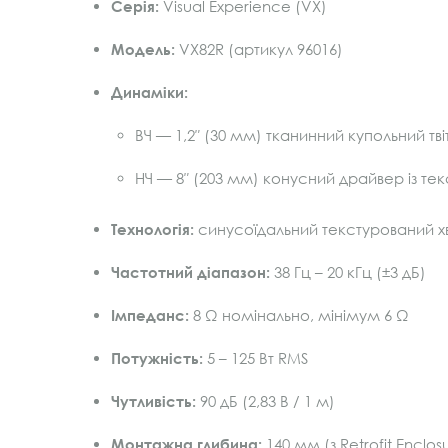
Серія:
Visual Experience (VX)
Модель:
VX82R (артикул 96016)
Динаміки:
ВЧ — 1,2″ (30 мм) тканинний купольний 
НЧ — 8″ (203 мм) конусний драйвер із тек
Технологія:
синусоїдальний текстурований хв
Частотний діапазон:
38 Гц – 20 кГц (±3 дБ)
Імпеданс:
8 Ω номінально, мінімум 6 Ω
Потужність:
5 – 125 Вт RMS
Чутливість:
90 дБ (2,83 В / 1 м)
Монтажна глибина:
140 мм (з Retrofit Enclo