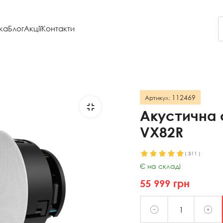
ка
Блог
Акції
Контакти
112469
Артикул:
Акустична 
VX82R
(
311
)
Є на складі
55 999
грн