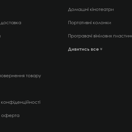
Домашні кінотеатри
 доставка
Портативні колонки
и
Програвачі вінілових пластин
Дивитись все
 повернення товару
 конфіденційності
а оферта