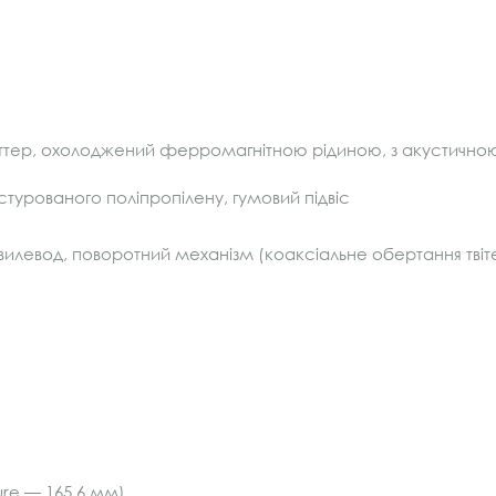
твіттер, охолоджений ферромагнітною рідиною, з акустич
стурованого поліпропілену, гумовий підвіс
илевод, поворотний механізм (коаксіальне обертання твіт
sure — 165,6 мм)