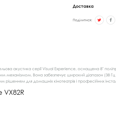
Доставка
Поділитися:
ьова акустика серії Visual Experience, оснащена 8″ полі
м механізмом. Вона забезпечує широкий діапазон (38 Гц – 2
ьним рішенням для домашніх кінотеатрів і професійних інстал
e VX82R
)