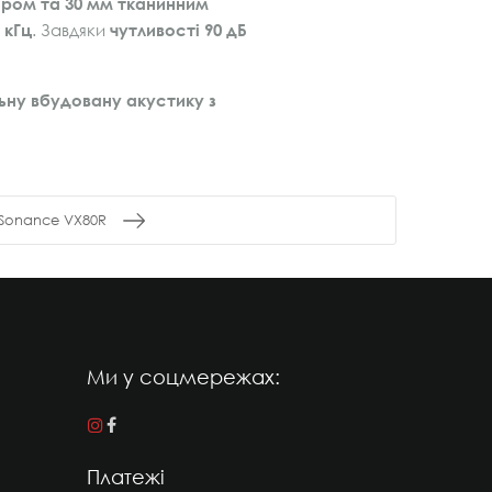
вером та 30 мм тканинним
 кГц
. Завдяки
чутливості 90 дБ
ьну вбудовану акустику з
Sonance VX80R
Ми у соцмережах:
Платежі