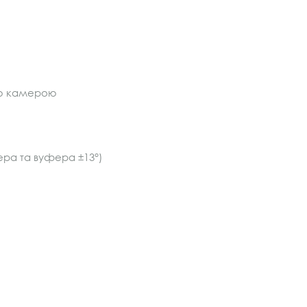
ною камерою
ера та вуфера ±13°)