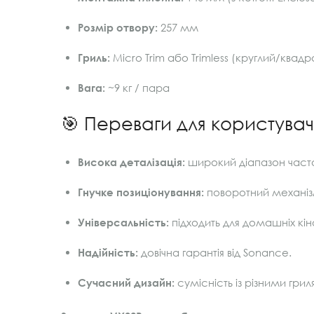
Розмір отвору:
257 мм
Гриль:
Micro Trim або Trimless (круглий/ква
Вага:
~9 кг / пара
🎯 Переваги для користува
Висока деталізація:
широкий діапазон частот
Гнучке позиціонування:
поворотний механіз
Універсальність:
підходить для домашніх кін
Надійність:
довічна гарантія від Sonance.
Сучасний дизайн:
сумісність із різними гриля