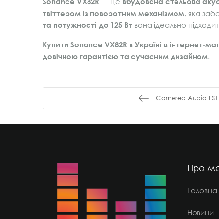
Sonance VX82R
— це
вбудована стельова акуст
твіттером із поворотним механізмом
, яка за
та потужності до 125 Вт
вона ідеально підходит
Купити Sonance VX82R в Україні в інтернет‑маг
довічною гарантією та сучасним дизайном
.
Cornered Audio LS1
Про ма
Головна
Новини