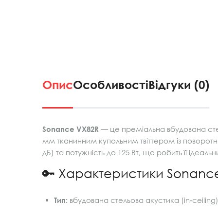
Опис
Особливості
Відгуки (0)
Sonance VX82R
— це преміальна вбудована стел
мм тканинним купольним твіттером із поворотни
дБ) та потужність до 125 Вт, що робить її ідеал
🔑 Характеристики Sonanc
Тип:
вбудована стельова акустика (in‑ceiling