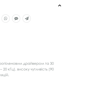
пропіленовим драйвером та 30
0 кГц), високу чутливість (90
яцій.