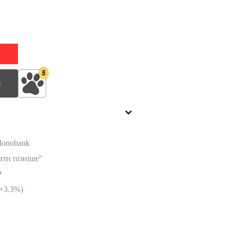
5
И
Monobank
ати пізніше"
P
+3.3%)