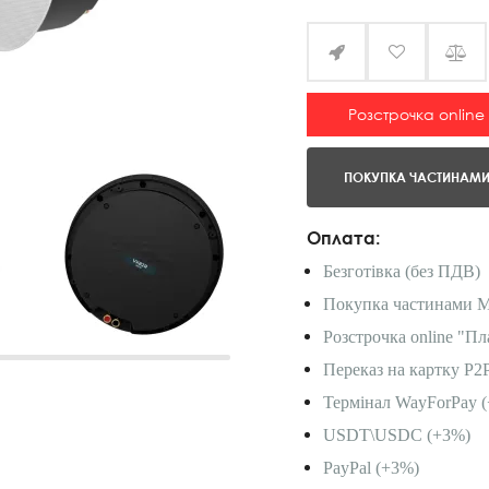
Розстрочка online
ПОКУПКА ЧАСТИНАМ
Оплата:
Безготівка (без ПДВ)
Покупка частинами 
Розстрочка online "Пл
Переказ на картку P2
Термінал WayForPay (
USDT\USDC (+3%)
PayPal (+3%)