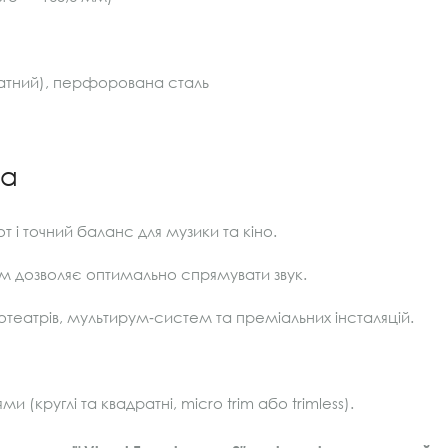
дратний), перфорована сталь
ча
 і точний баланс для музики та кіно.
м дозволяє оптимально спрямувати звук.
отеатрів, мультирум‑систем та преміальних інсталяцій.
ми (круглі та квадратні, micro trim або trimless).