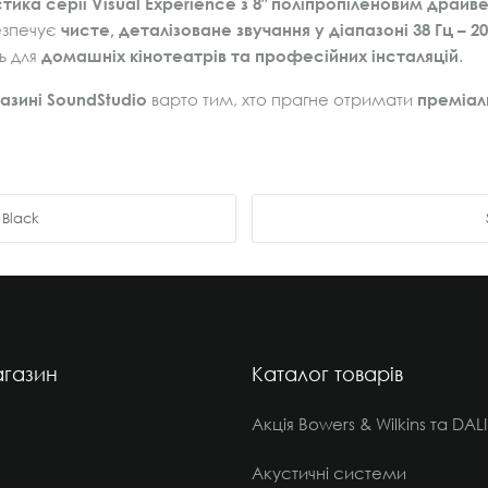
ика серії Visual Experience з 8″ поліпропіленовим драй
безпечує
чисте, деталізоване звучання у діапазоні 38 Гц – 20
ь для
домашніх кінотеатрів та професійних інсталяцій
.
азині SoundStudio
варто тим, хто прагне отримати
преміал
 Black
газин
Каталог товарів
Акція Bowers & Wilkins та DALI
Акустичні системи