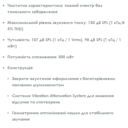
Частотна характеристика:
повний спектр без
тонального забарвлення
Максимальний рівень звукового тиску:
130 дБ SPL (1 кГц @
5% THD)
Чутливість:
107 дБ SPL (1 кГц / 1 Vrms), 98 дБ SPL (1 кГц / 1
мВт)
Потужність споживання:
300 мВт
Конструкція:
Закрите акустичне оформлення з багаторівневим
пасивним шумозахистом
Система
Vibration Attenuation System
для зниження
відлуння та спотворень
Геометрично оптимізовані чашки для стабільного
звучання