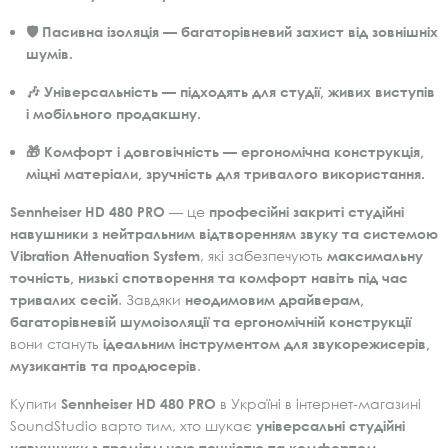
🛡️
Пасивна ізоляція
— багаторівневий захист від зовнішніх
шумів.
🎶
Універсальність
— підходять для студії, живих виступів
і мобільного продакшну.
🎁
Комфорт і довговічність
— ергономічна конструкція,
міцні матеріали, зручність для тривалого використання.
Sennheiser HD 480 PRO
— це
професійні закриті студійні
навушники з нейтральним відтворенням звуку та системою
Vibration Attenuation System
, які забезпечують
максимальну
точність, низькі спотворення та комфорт навіть під час
тривалих сесій
. Завдяки
неодимовим драйверам,
багаторівневій шумоізоляції та ергономічній конструкції
вони стануть
ідеальним інструментом для звукорежисерів,
музикантів та продюсерів
.
Купити
Sennheiser HD 480 PRO
в Україні в інтернет‑магазині
SoundStudio варто тим, хто шукає
універсальні студійні
навушники з преміальною точністю та комфортом
.