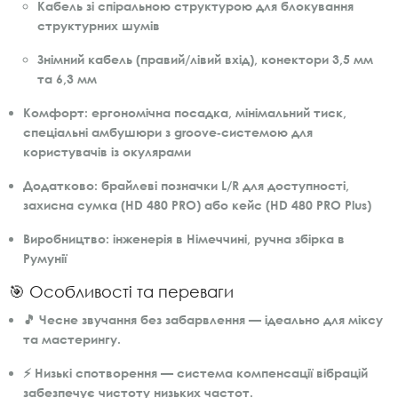
Кабель зі спіральною структурою для блокування
структурних шумів
Знімний кабель (правий/лівий вхід), конектори 3,5 мм
та 6,3 мм
Комфорт:
ергономічна посадка, мінімальний тиск,
спеціальні амбушюри з groove‑системою для
користувачів із окулярами
Додатково:
брайлеві позначки L/R для доступності,
захисна сумка (HD 480 PRO) або кейс (HD 480 PRO Plus)
Виробництво:
інженерія в Німеччині, ручна збірка в
Румунії
🎯 Особливості та переваги
🎵
Чесне звучання без забарвлення
— ідеально для міксу
та мастерингу.
⚡
Низькі спотворення
— система компенсації вібрацій
забезпечує чистоту низьких частот.