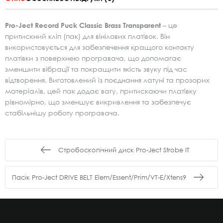
Pro-Ject Record Puck Classic Brass Transparent
– це
притискний кліп (пак) для вінілових платівок. Він
використовується для забезпечення кращого контакту
платівки з поверхнею програвача, що допомагає
зменшити вібрації та покращити якість звуку під час
відтворення. Виготовлений із поєднання латуні та прозорих
матеріалів, цей пак додає вагу, притискаючи платівку
рівномірно, що зменшує викривлення та забезпечує
стабільнішу роботу програвача.
Стробоскопічний диск Pro-Ject Strobe IT
Пасік Pro-Ject DRIVE BELT Elem/Essent/Prim/VT-E/Xtens9