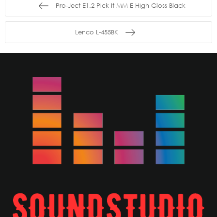
Pro-Ject E1.2 Pick It MM E High Gloss Black
Lenco L-455BK