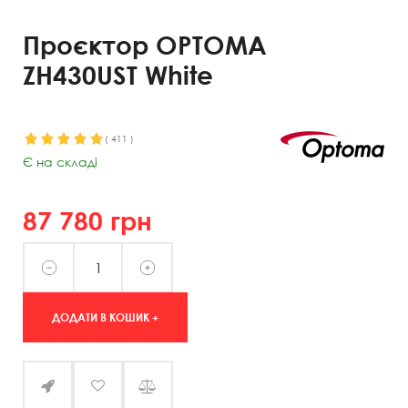
Проєктор OPTOMA
ZH430UST White
(
411
)
Є на складі
87 780
грн
ДОДАТИ В КОШИК +