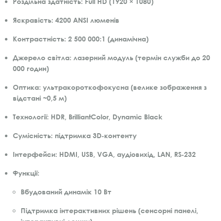
Роздільна здатність:
Full HD (1920 × 1080)
Яскравість:
4200 ANSI люменів
Контрастність:
2 500 000:1 (динамічна)
Джерело світла:
лазерний модуль (термін служби до 20
000 годин)
Оптика:
ультракороткофокусна (велике зображення з
відстані ~0,5 м)
Технології:
HDR, BrilliantColor, Dynamic Black
Сумісність:
підтримка 3D‑контенту
Інтерфейси:
HDMI, USB, VGA, аудіовихід, LAN, RS‑232
Функції:
Вбудований динамік 10 Вт
Підтримка інтерактивних рішень (сенсорні панелі,