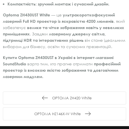
Компактність:
зручний монтаж і сучасний дизайн.
Optoma ZH430UST White
— це
ультракороткофокусний
лазерний Full HD проектор із яскравістю 4200 люменів
, який
забезпечує
велике та чітке зображення навіть у невеликих
приміщеннях
. Завдяки
лазерному джерелу світла,
підтримці HDR та інтерактивних рішень
він стане ідеальним
вибором для бізнесу, освіти та сучасних презентацій.
Купити Optoma ZH430UST в Україні в інтернет‑магазині
SoundStudio
варто тим, хто прагне отримати
професійний
проектор із високою якістю зображення та довговічним
лазерним модулем
.
OPTOMA ZH420 White
OPTOMA HZ146X-W White