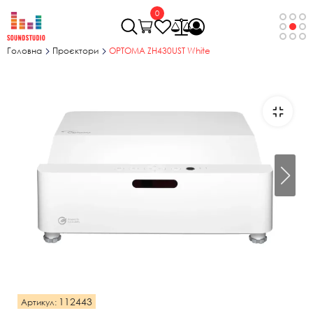
0
Головна
Проєктори
OPTOMA ZH430UST White
112443
Артикул: