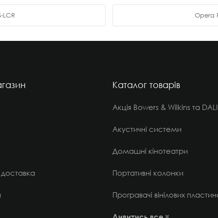
S-LCR
Opera 
газин
Каталог товарів
Акція Bowers & Wilkins та DALI
Акустичні системи
Домашні кінотеатри
 доставка
Портативні колонки
и
Програвачі вінілових пластин
Дивитись все