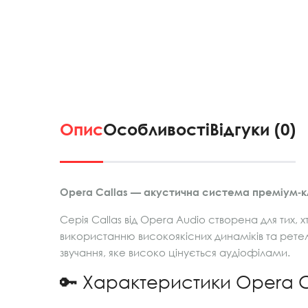
Опис
Особливості
Відгуки (0)
Opera Callas — акустична система преміум‑к
Серія Callas від Opera Audio створена для тих, 
використанню високоякісних динаміків та рете
звучання, яке високо цінується аудіофілами.
🔑 Характеристики Opera C