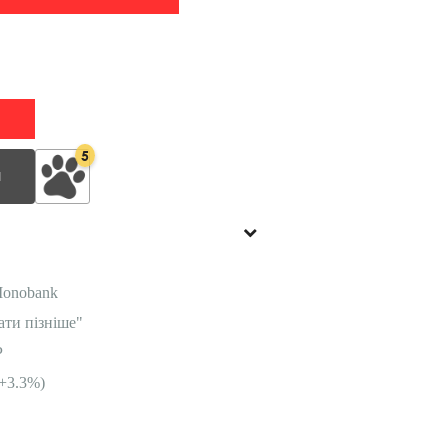
5
И
Monobank
ати пізніше"
P
+3.3%)