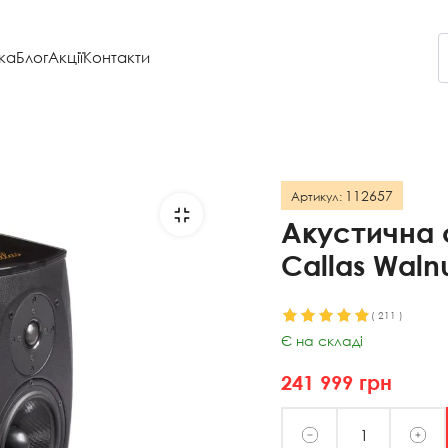
ка
Блог
Акції
Контакти
112657
Артикул:
Акустична 
Callas Waln
(
211
)
Є на складі
241 999
грн