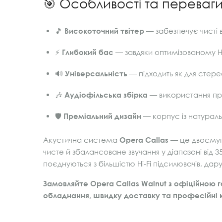
🎯 Особливості та переваг
🎵
Високоточний твітер
— забезпечує чисті 
⚡
Глибокий бас
— завдяки оптимізованому 
🔊
Універсальність
— підходить як для стере
🎶
Аудіофільська збірка
— використання пре
🛡️
Преміальний дизайн
— корпус із натураль
Акустична система
Opera Callas
— це двосмуго
чисте й збалансоване звучання у діапазоні від 3
поєднуються з більшістю Hi‑Fi підсилювачів, да
Замовляйте Opera Callas Walnut з офіційною г
обладнання, швидку доставку та професійні к