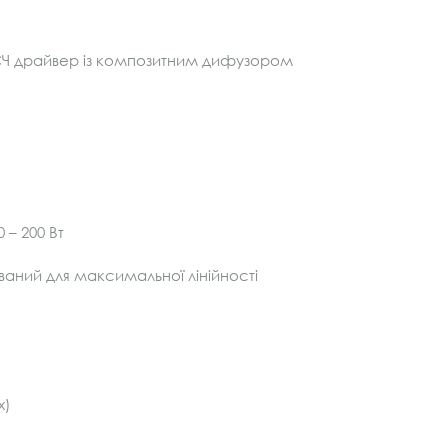
/СЧ драйвер із композитним дифузором
 – 200 Вт
ваний для максимальної лінійності
х)