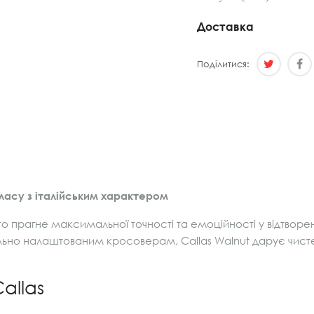
Доставка
Поділитися:
ласу з італійським характером
хто прагне максимальної точності та емоційності у відтворе
льно налаштованим кросоверам, Callas Walnut дарує чисте
allas