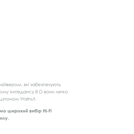
айвером, які забезпечують
ьному імпедансу 8 Ω вони легко
м шпоном Walnut.
мо широкий вибір Hi‑Fi
илу.