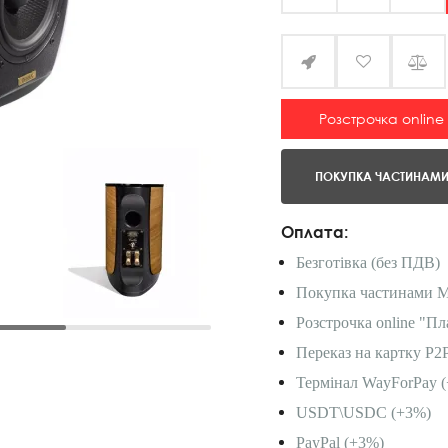
Розстрочка online
ПОКУПКА ЧАСТИНАМ
Оплата:
Безготівка (без ПДВ)
Покупка частинами 
Розстрочка online "Пл
Переказ на картку P2
Термінал WayForPay (
USDT\USDC (+3%)
PayPal (+3%)