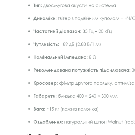
Тип:
двосмугова акустична система
Динаміки:
твітер з подвійним куполом + НЧ
Частотний діапазон:
35 Гц – 20 кГц
Чутливість:
~89 дБ (2,83 В/1 м)
Номінальний імпеданс:
8 Ω
Рекомендована потужність підсилювача:
30
Кросовер:
фільтр другого порядку, оптимізо
Габарити:
близько 400 × 240 × 300 мм
Вага:
~15 кг (кожна колонка)
Оздоблення:
натуральний шпон Walnut (горі