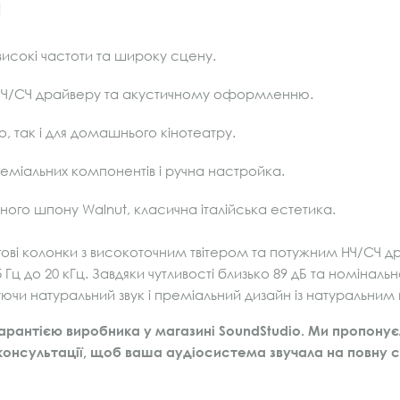
и
високі частоти та широку сцену.
НЧ/СЧ драйверу та акустичному оформленню.
о, так і для домашнього кінотеатру.
міальних компонентів і ручна настройка.
ного шпону Walnut, класична італійська естетика.
ві колонки з високоточним твітером та потужним НЧ/СЧ др
5 Гц до 20 кГц. Завдяки чутливості близько 89 дБ та номінал
руючи натуральний звук і преміальний дизайн із натуральни
арантією виробника у магазині SoundStudio. Ми пропонує
онсультації, щоб ваша аудіосистема звучала на повну с