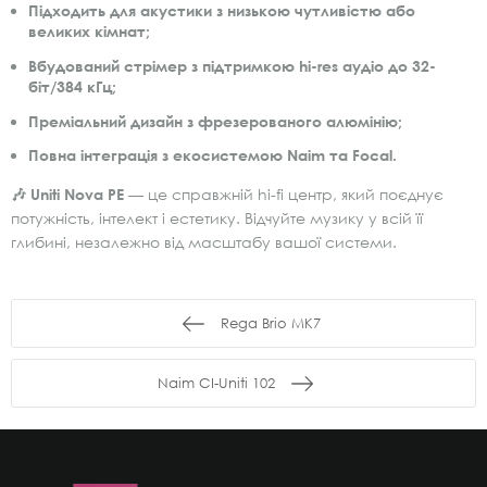
Підходить для акустики з низькою чутливістю або
великих кімнат;
Вбудований стрімер з підтримкою hi-res аудіо до 32-
біт/384 кГц;
Преміальний дизайн з фрезерованого алюмінію;
Повна інтеграція з екосистемою Naim та Focal.
🎶 Uniti Nova PE
— це справжній hi-fi центр, який поєднує
потужність, інтелект і естетику. Відчуйте музику у всій її
глибині, незалежно від масштабу вашої системи.
Rega Brio MK7
Naim CI-Uniti 102