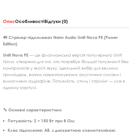
Опис
Особливості
Відгуки (0)
🔊 Стрімер-підсилювач Naim Audio Uniti Nova PE (Power
Edition)
Uniti Nova PE
— це флагманська версія популярного Uniti
Nova, створена для тих, хто потребує більшої потужності без
компромісів у якості звуку. Ідеальний вибір для великих
приміщень, важко навантажуваних акустичних систем і
вимогливих аудіофілів. Потужність, стиль і стрімінг — усе в
одному корпусі.
🔧 Основні характеристики:
Потужність
: 2 × 150 Вт при 8 Ом;
Клас підсилення
: AB, з дискретною схемотехнікою;