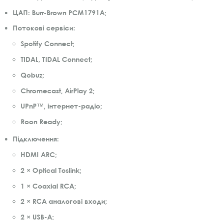
ЦАП
: Burr-Brown PCM1791A;
Потокові сервіси
:
Spotify Connect;
TIDAL, TIDAL Connect;
Qobuz;
Chromecast, AirPlay 2;
UPnP™, інтернет-радіо;
Roon Ready;
Підключення
:
HDMI ARC;
2 × Optical Toslink;
1 × Coaxial RCA;
2 × RCA аналогові входи;
2 × USB-A;