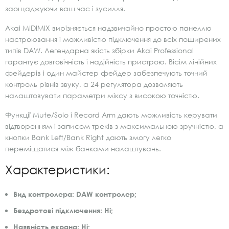
заощаджуючи ваш час і зусилля.
Akai MIDIMIX вирізняється надзвичайно простою панеллю
настроювання і можливістю підключення до всіх поширених
типів DAW. Легендарна якість збірки Akai Professional
гарантує довговічність і надійність пристрою. Вісім лінійних
фейдерів і один майстер фейдер забезпечують точний
контроль рівнів звуку, а 24 регулятора дозволяють
налаштовувати параметри міксу з високою точністю.
Функції Mute/Solo і Record Arm дають можливість керувати
відтворенням і записом треків з максимальною зручністю, а
кнопки Bank Left/Bank Right дають змогу легко
переміщатися між банками налаштувань.
Характеристики:
Вид контролера: DAW контролер;
Бездротові підключення: Ні;
Наявність екрана: Ні;