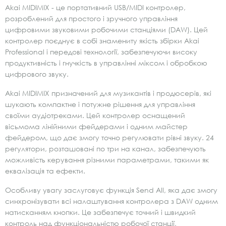
Akai MIDIMIX - це портативний USB/MIDI контролер,
розроблений для простого і зручного управління
цифровими звуковими робочими станціями (DAW). Цей
контролер поєднує в собі знамениту якість збірки Akai
Professional і передові технології, забезпечуючи високу
продуктивність і гнучкість в управлінні міксом і обробкою
цифрового звуку.
Akai MIDIMIX призначений для музикантів і продюсерів, які
шукають компактне і потужне рішення для управління
своїми аудіотреками. Цей контролер оснащений
вісьмома лінійними фейдерами і одним майстер
фейдером, що дає змогу точно регулювати рівні звуку. 24
регулятори, розташовані по три на канал, забезпечують
можливість керування різними параметрами, такими як
еквалізація та ефекти.
Особливу увагу заслуговує функція Send All, яка дає змогу
синхронізувати всі налаштування контролера з DAW одним
натисканням кнопки. Це забезпечує точний і швидкий
контроль над функціональністю робочої станції,