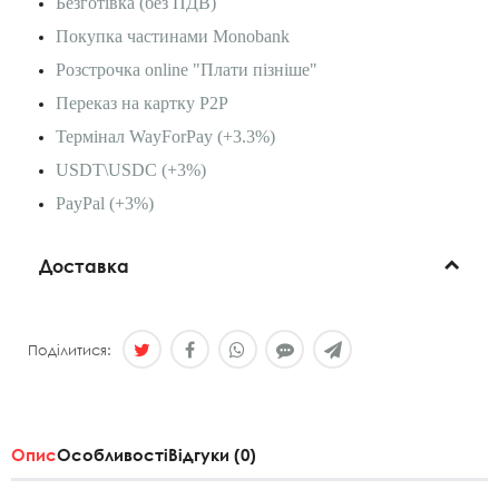
Безготівка (без ПДВ)
Покупка частинами Monobank
Розстрочка online "Плати пізніше"
Переказ на картку P2P
Термінал WayForPay (+3.3%)
USDT\USDC (+3%)
PayPal (+3%)
Доставка
Поділитися:
Опис
Особливості
Відгуки (0)