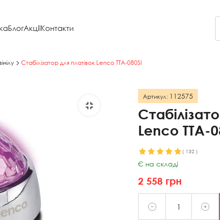
ка
Блог
Акції
Контакти
інілу
Стабілізатор для платівок Lenco TTA-080SI
112575
Артикул:
Стабілізато
Lenco TTA-0
(
132
)
Є на складі
2 558
грн