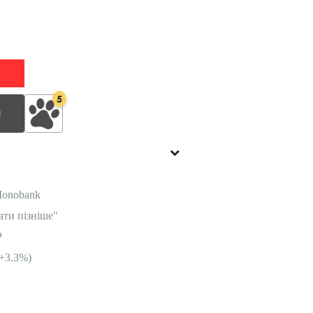
5
И
Monobank
ати пізніше"
P
+3.3%)