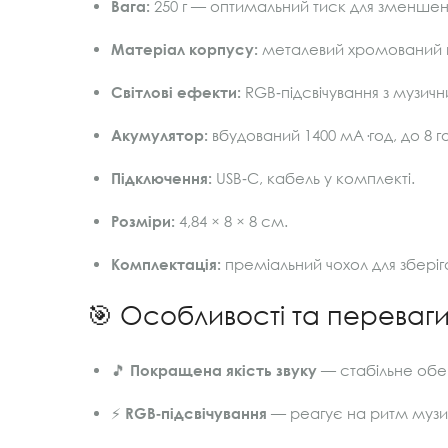
Вага:
250 г — оптимальний тиск для зменшенн
Матеріал корпусу:
металевий хромований к
Світлові ефекти:
RGB‑підсвічування з музичн
Акумулятор:
вбудований 1400 мА·год, до 8 г
Підключення:
USB‑C, кабель у комплекті.
Розміри:
4,84 × 8 × 8 см.
Комплектація:
преміальний чохол для зберіг
🎯 Особливості та переваг
🎵
Покращена якість звуку
— стабільне обер
⚡
RGB‑підсвічування
— реагує на ритм музи