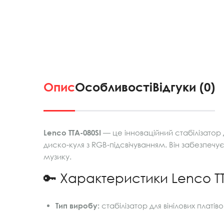
Опис
Особливості
Відгуки (0)
Lenco TTA-080SI
— це інноваційний стабілізатор д
диско‑куля з RGB‑підсвічуванням. Він забезпечу
музику.
🔑 Характеристики Lenco TT
Тип виробу:
стабілізатор для вінілових платівок