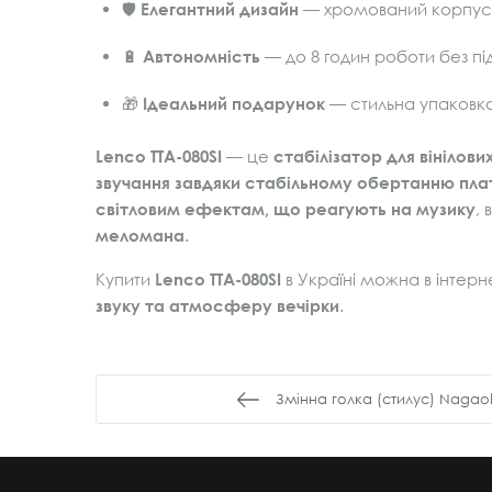
🛡️
Елегантний дизайн
— хромований корпус 
🔋
Автономність
— до 8 годин роботи без пі
🎁
Ідеальний подарунок
— стильна упаковка
Lenco TTA-080SI
— це
стабілізатор для вінілови
звучання завдяки стабільному обертанню пла
світловим ефектам, що реагують на музику
, 
меломана
.
Купити
Lenco TTA-080SI
в Україні можна в інтерн
звуку та атмосферу вечірки
.
Змінна голка (стилус) Nagaok