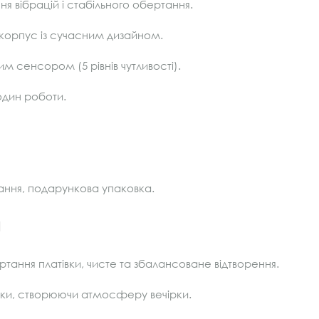
я вібрацій і стабільного обертання.
орпус із сучасним дизайном.
им сенсором (5 рівнів чутливості).
один роботи.
ання, подарункова упаковка.
и
тання платівки, чисте та збалансоване відтворення.
ки, створюючи атмосферу вечірки.