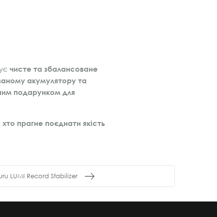
чує
чисте та збалансоване
ваному акумулятору та
ним подарунком для
 хто прагне поєднати якість
u LUMI Record Stabilizer