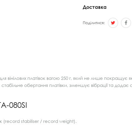
Доставка
Поділитися:
ля вінілових платівок вагою 250 г, який не лише покращує я
є стабільне обертання платівки, зменшує вібрації та додає
A-080SI
 (record stabiliser / record weight).