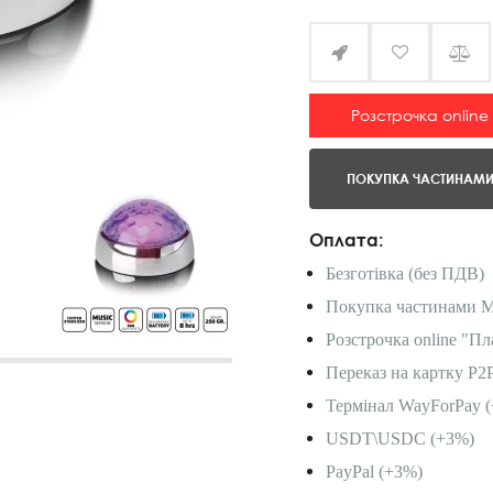
Розстрочка online
ПОКУПКА ЧАСТИНАМ
Оплата:
Безготівка (без ПДВ)
Покупка частинами 
Розстрочка online "Пл
Переказ на картку P2
Термінал WayForPay (
USDT\USDC (+3%)
PayPal (+3%)