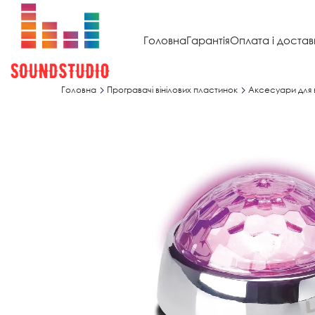
Головна
Гарантія
Оплата і достав
Головна
Програвачі вінілових пластинок
Аксесуари для в