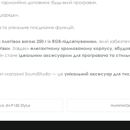
гармонійно доповнює будь‑який програвач.
дзарядки.
 та унікальне поєднання функцій.
х платівок вагою 250 г із RGB‑підсвічуванням
, який забезпе
тівки
. Завдяки
елегантному хромованому корпусу, вбудо
він стане
ідеальним аксесуаром для програвача та стиль
ет‑магазині SoundStudio — це
унікальний аксесуар для тих,
a JN-P150 Stylus
HumminGur