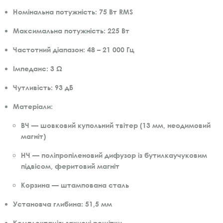
Номінальна потужність:
75 Вт RMS
Максимальна потужність:
225 Вт
Частотний діапазон:
48 – 21 000 Гц
Імпеданс:
3 Ω
Чутливість:
93 дБ
Матеріали:
ВЧ — шовковий купольний твітер (13 мм, неодимовий
магніт)
НЧ — поліпропіленовий дифузор із бутилкаучуковим
підвісом, феритовий магніт
Корзина — штампована сталь
Установча глибина:
51,5 мм
Комплектація:
захисні решітки