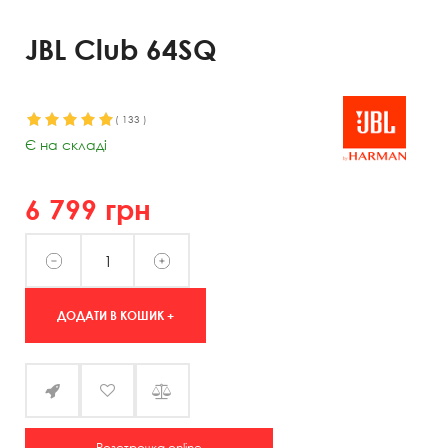
JBL Club 64SQ
(
133
)
Є на складі
6 799
грн
ДОДАТИ В КОШИК +
Розстрочка online