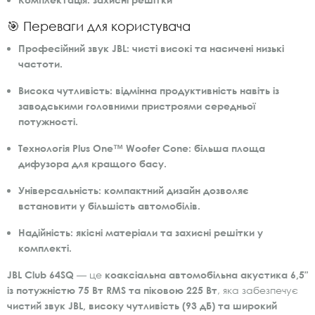
🎯 Переваги для користувача
Професійний звук JBL:
чисті високі та насичені низькі
частоти.
Висока чутливість:
відмінна продуктивність навіть із
заводськими головними пристроями середньої
потужності.
Технологія Plus One™ Woofer Cone:
більша площа
дифузора для кращого басу.
Універсальність:
компактний дизайн дозволяє
встановити у більшість автомобілів.
Надійність:
якісні матеріали та захисні решітки у
комплекті.
JBL Club 64SQ
— це
коаксіальна автомобільна акустика 6,5″
із потужністю 75 Вт RMS та піковою 225 Вт
, яка забезпечує
чистий звук JBL, високу чутливість (93 дБ) та широкий