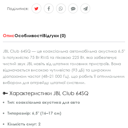
Поділитися:
Опис
Особливості
Відгуки (0)
JBL Club 64SQ — це коаксіальна автомобільна акустика 6,5″
із потужністю 75 Вт RMS та піковою 225 Вт, яка забезпечує
чистий звук JBL навіть від штатних головних пристроїв. Вона
відзначається високою чутливістю (93 дБ) та широким
діапазоном частот (48–21 000 Гц), що робить її оптимальним
вибором для апгрейду штатної системи.
🔑 Характеристики JBL Club 64SQ
Тип:
коаксіальна акустика для авто
Типорозмір:
6,5″ (16–17 см)
Кількість смуг:
2