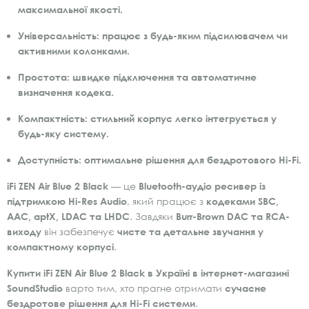
максимальної якості.
Універсальність:
працює з будь-яким підсилювачем чи
активними колонками.
Простота:
швидке підключення та автоматичне
визначення кодека.
Компактність:
стильний корпус легко інтегрується у
будь-яку систему.
Доступність:
оптимальне рішення для бездротового Hi-Fi.
iFi ZEN Air Blue 2 Black
— це
Bluetooth-аудіо ресивер із
підтримкою Hi-Res Audio
, який працює з
кодеками SBC,
AAC, aptX, LDAC та LHDC
. Завдяки
Burr-Brown DAC та RCA-
виходу
він забезпечує
чисте та детальне звучання у
компактному корпусі
.
Купити iFi ZEN Air Blue 2 Black в Україні в інтернет-магазині
SoundStudio
варто тим, хто прагне отримати
сучасне
бездротове рішення для Hi-Fi системи
.