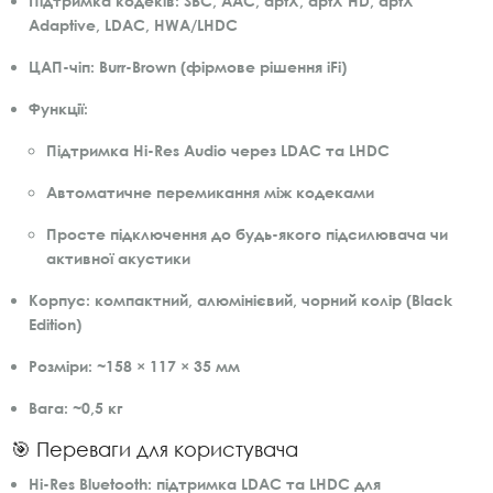
Підтримка кодеків:
SBC, AAC, aptX, aptX HD, aptX
Adaptive, LDAC, HWA/LHDC
ЦАП-чіп:
Burr-Brown (фірмове рішення iFi)
Функції:
Підтримка Hi-Res Audio через LDAC та LHDC
Автоматичне перемикання між кодеками
Просте підключення до будь-якого підсилювача чи
активної акустики
Корпус:
компактний, алюмінієвий, чорний колір (Black
Edition)
Розміри:
~158 × 117 × 35 мм
Вага:
~0,5 кг
🎯 Переваги для користувача
Hi-Res Bluetooth:
підтримка LDAC та LHDC для