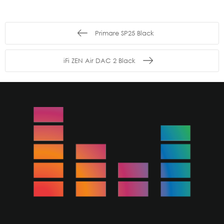
Primare SP25 Black
iFi ZEN Air DAC 2 Black