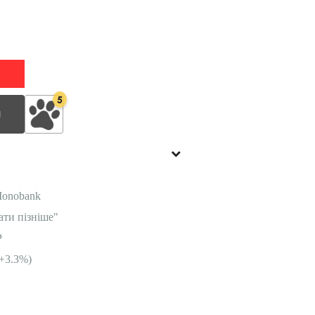
5
И
Monobank
ати пізніше"
P
+3.3%)