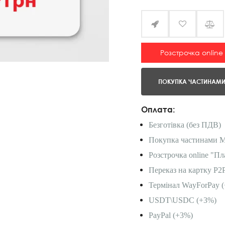
Розстрочка online
ПОКУПКА ЧАСТИНАМ
Оплата:
Безготівка (без ПДВ)
Покупка частинами 
Розстрочка online "Пл
Переказ на картку P2
Термінал WayForPay (
USDT\USDC (+3%)
PayPal (+3%)