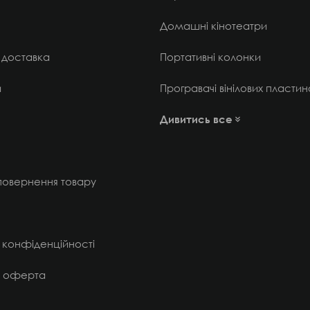
Домашні кінотеатри
 доставка
Портативні колонки
и
Програвачі вінілових пластин
Дивитись все
 повернення товару
 конфіденційності
а оферта