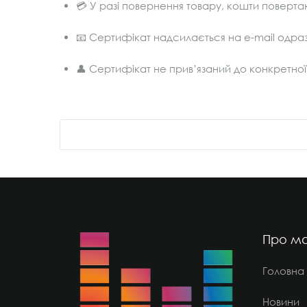
💳 У разі повернення товару, кошти поверта
📧 Сертифікат надсилається на e-mail одраз
👤 Сертифікат не прив’язаний до конкретно
Про ма
Головна
Новини