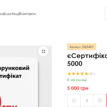
ка
Блог
Акції
Контакти
062401
Артикул:
єСертифіка
5000
(
51
)
Є на складі
5 000
грн