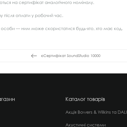
ються на сертифікат аналогічного номіналу.
у після оплати у робочий час.
ї особи — ним може скористатися будь-хто, хто має код.
єСертифікат SoundStudio 10000
газин
Каталог товарів
Акція Bowers & Wilkins та DALI
Акустичні системи