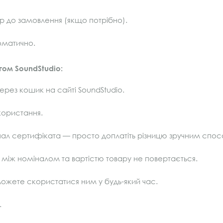
р до замовлення (якщо потрібно).
оматично.
ом SoundStudio:
ерез кошик на сайті SoundStudio.
користання.
ал сертифіката — просто доплатіть різницю зручним спо
між номіналом та вартістю товару не повертається.
и можете скористатися ним у будь-який час.
.