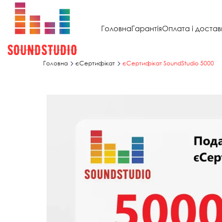
Головна
Гарантія
Оплата і достав
Головна
єСертифікат
єСертифікат SoundStudio 5000