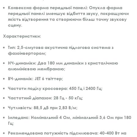
Конвексна форма передньої панелі: Опукла форма
передньої панелі зменшує відбиття звуку, покращуючи
якість відтворення та створюючи більш точну звукову
сцену.
Характеристики:
Тип: 2,5-смугова акустична підлогова система з
фазоінвертором;
НЧ-динаміки: Два 180 мм динаміки з кристалічною
алюмінієвою мембраною;
ВЧ-динамік: JET 6 твіттер;
Частоти поділу кросовера: 450 Гц і 2400 Гц;
Частотний діапазон: 28 Гц - 50 кГц;
Чутливість: 88,5 дБ при 2,83 В/м;
Імпеданс: Номінальний 4 Ом, мінімальний 3,6 Ом при 180
Гц;
Рекомендована потужність підсилювача: 40-400 Вт на