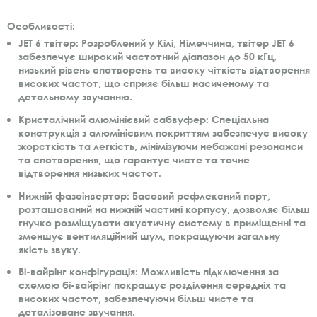
Особливості:
JET 6 твітер: Розроблений у Кілі, Німеччина, твітер JET 6
забезпечує широкий частотний діапазон до 50 кГц,
низький рівень спотворень та високу чіткість відтворення
високих частот, що сприяє більш насиченому та
детальному звучанню.
Кристалічний алюмінієвий сабвуфер: Спеціальна
конструкція з алюмінієвим покриттям забезпечує високу
жорсткість та легкість, мінімізуючи небажані резонанси
та спотворення, що гарантує чисте та точне
відтворення низьких частот.
Нижній фазоінвертор: Басовий рефлексний порт,
розташований на нижній частині корпусу, дозволяє більш
гнучко розміщувати акустичну систему в приміщенні та
зменшує вентиляційний шум, покращуючи загальну
якість звуку.
Бі-вайрінг конфігурація: Можливість підключення за
схемою бі-вайрінг покращує розділення середніх та
високих частот, забезпечуючи більш чисте та
деталізоване звучання.