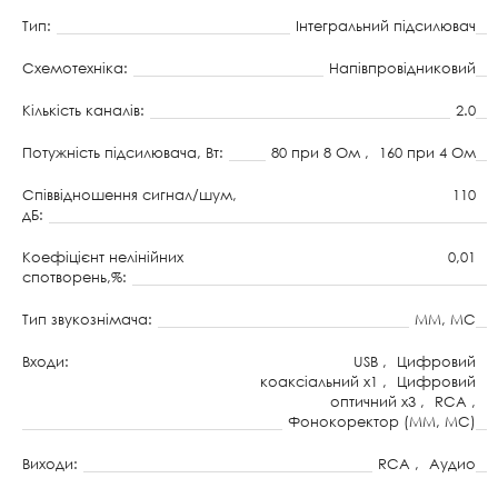
Тип:
Інтегральний підсилювач
Схемотехніка:
Напівпровідниковий
Кількість каналів:
2.0
Потужність підсилювача, Вт:
80 при 8 Ом ,
160 при 4 Ом
Співвідношення сигнал/шум,
110
дБ:
Коефіцієнт нелінійних
0,01
спотворень,%:
Тип звукознімача:
MM, MC
Входи:
USB ,
Цифровий
коаксіальний x1 ,
Цифровий
оптичний x3 ,
RCA ,
Фонокоректор (MM, MC)
Виходи:
RCA ,
Аудио