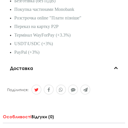
Безготівка (без ПДВ)
Покупка частинами Monobank
Розстрочка online "Плати пізніше"
Переказ на картку P2P
Термінал WayForPay (+3.3%)
USDT\USDC (+3%)
PayPal (+3%)
Доставка
Поділитися:
Особливості
Відгуки (0)