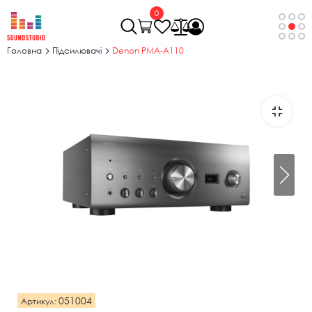
0
Головна
Підсилювачі
Denon PMA-A110
051004
Артикул: