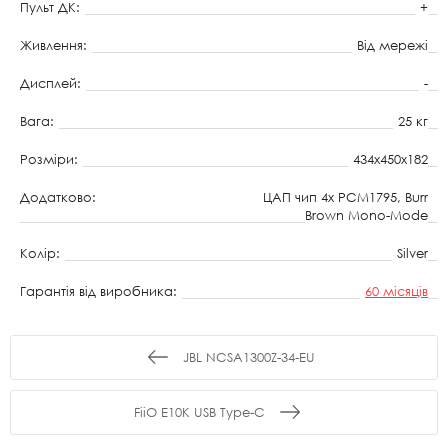
Пульт ДК:
+
Живлення:
Від мережі
Дисплей:
-
Вага:
25 кг
Розміри:
434х450х182
Додатково:
ЦАП чип 4x PCM1795, Burr
Brown Mono-Mode
Колір:
Silver
Гарантія від виробника:
60 місяців
JBL NCSA1300Z-34-EU
FiiO E10K USB Type-C