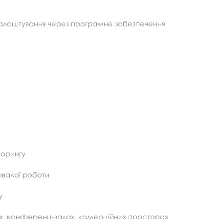
налаштування через програмне забезпечення
торингу
ивалої роботи
у
бах, конференц-залах, комерційних просторах