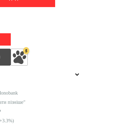
5
И
Monobank
ати пізніше"
P
+3.3%)