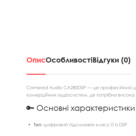
Опис
Особливості
Відгуки (0)
Cornered Audio CA280DSP — це професійний циф
комерційних аудіосистем, де потрібна висока п
🔑 Основні характеристики
Тип:
цифровий підсилювач класу D із DSP