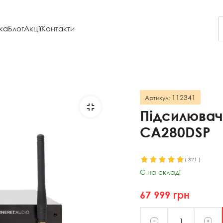
ка
Блог
Акції
Контакти
112341
Артикул:
Підсилювач
CA280DSP
(
321
)
Є на складі
67 999
грн