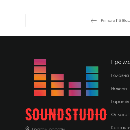
Primare I15 Bla
Про ма
Головна
Новини
Гарантія
Оплата і
Контакт
Графік роботи