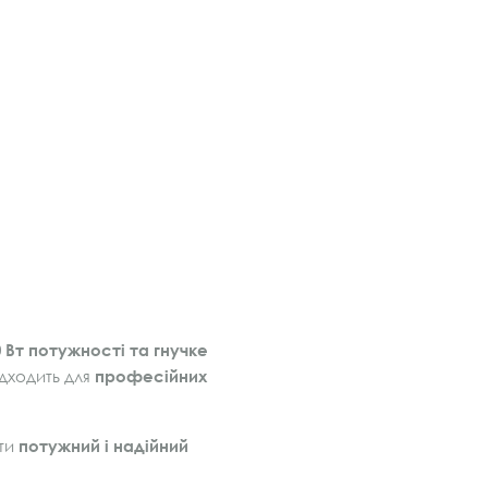
0 Вт потужності та гнучке
ідходить для
професійних
ати
потужний і надійний