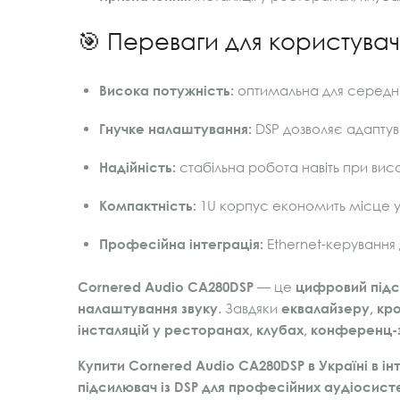
🎯 Переваги для користува
Висока потужність:
оптимальна для середніх 
Гнучке налаштування:
DSP дозволяє адаптув
Надійність:
стабільна робота навіть при вис
Компактність:
1U корпус економить місце у 
Професійна інтеграція:
Ethernet-керування 
Cornered Audio CA280DSP
— це
цифровий підс
налаштування звуку
. Завдяки
еквалайзеру, кр
інсталяцій у ресторанах, клубах, конференц
Купити Cornered Audio CA280DSP в Україні в і
підсилювач із DSP для професійних аудіосис