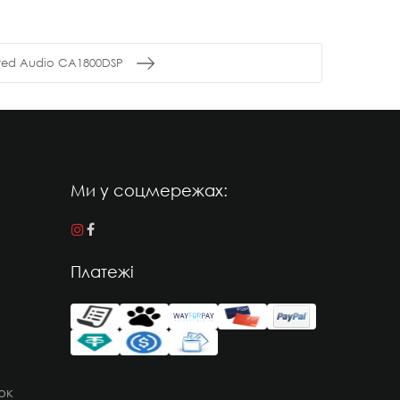
red Audio CA1800DSP
Ми у соцмережах:
Платежі
ок