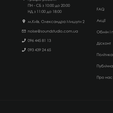
ПН - СБ з 10:00 до 20:00
FAQ
НД
з 11:00 до 18:00
Акції
м.Київ, Олександра Мишуги 2
noise@soundstudio.com.ua
Обмін і
096 445 81 13
Дісконт
093 439 24 65
Політика
Публічн
Про нас