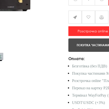
Розстрочка online
ПОКУПКА ЧАСТИНАМ
Оплата:
Безготівка (без ПДВ)
Покупка частинами 
Розстрочка online "Пл
Переказ на картку P2
Термінал WayForPay (
USDT\USDC (+3%)