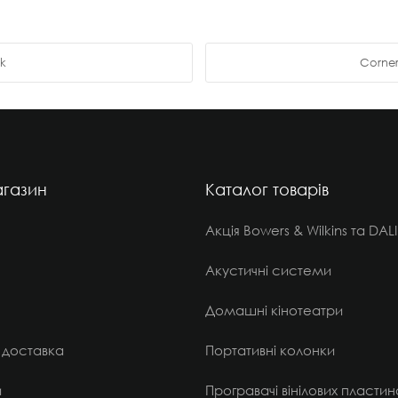
ck
Corne
газин
Каталог товарів
Акція Bowers & Wilkins та DALI
Акустичні системи
Домашні кінотеатри
 доставка
Портативні колонки
и
Програвачі вінілових пластин