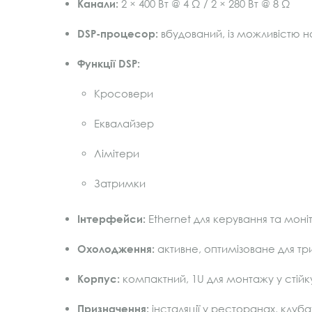
Канали:
2 × 400 Вт @ 4 Ω / 2 × 280 Вт @ 8 Ω
DSP-процесор:
вбудований, із можливістю 
Функції DSP:
Кросовери
Еквалайзер
Лімітери
Затримки
Інтерфейси:
Ethernet для керування та моні
Охолодження:
активне, оптимізоване для тр
Корпус:
компактний, 1U для монтажу у стійк
Призначення:
інсталяції у ресторанах, клу