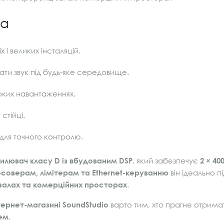
ча
і великих інсталяцій.
ати звук під будь-яке середовище.
оких навантаженнях.
стійці.
для точного контролю.
илювач класу D із вбудованим DSP
, який забезпечує
2 × 40
осоверам, лімітерам та Ethernet-керуванню
він ідеально п
-залах та комерційних просторах
.
нтернет-магазині SoundStudio
варто тим, хто прагне отрим
тем
.