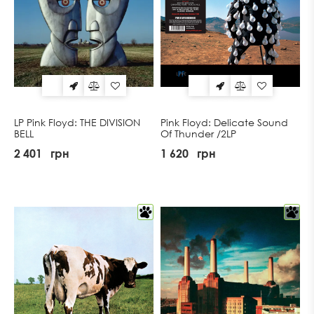
LP Pink Floyd: THE DIVISION
Pink Floyd: Delicate Sound
BELL
Of Thunder /2LP
2 401
грн
1 620
грн