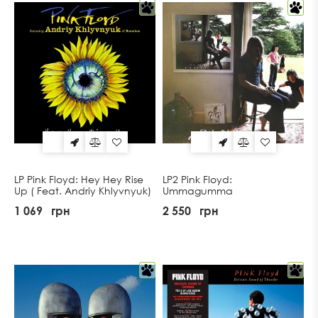
LP Pink Floyd: Hey Hey Rise
LP2 Pink Floyd:
Up ( Feat. Andriy Khlyvnyuk)
Ummagumma
1 069
грн
2 550
грн