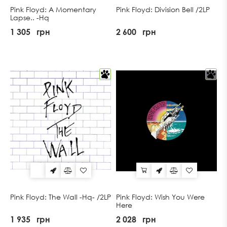
Pink Floyd: A Momentary
Pink Floyd: Division Bell /2LP
Lapse.. -Hq
1 305
грн
2 600
грн
Pink Floyd: The Wall -Hq- /2LP
Pink Floyd: Wish You Were
Here
1 935
грн
2 028
грн