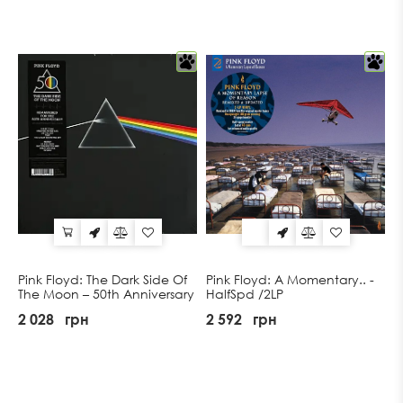
Pink Floyd: The Dark Side Of
Pink Floyd: A Momentary.. -
The Moon – 50th Anniversary
HalfSpd /2LP
2 028
грн
2 592
грн