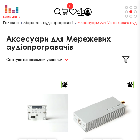
0
Головна
Мережеві аудіопрогравачі
Аксесуари для Мережевих аудіо
Аксесуари для Мережевих
аудіопрогравачів
Сортувати по:
замовчуванням