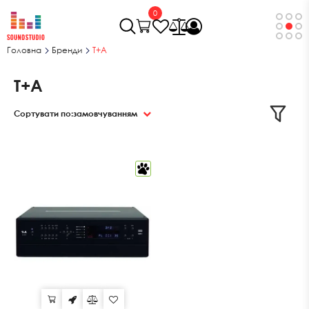
0
Головна
Бренди
T+A
T+A
Сортувати по:
замовчуванням