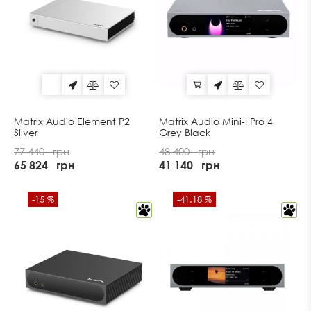
Matrix Audio Element P2
Matrix Audio Mini-I Pro 4
Silver
Grey Black
77 440
грн
48 400
грн
65 824
грн
41 140
грн
-15 %
-41.18 %